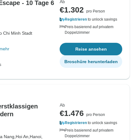
Ab
Escape - 10 Tage 6
€1.302
pro Person
Registrieren
to unlock savings
Preis basierend auf privatem
Doppelzimmer
o Chi Minh Stadt
mehr
Reise ansehen
Broschüre herunterladen
s
Ab
erstklassigen
€1.476
ndern
pro Person
Registrieren
to unlock savings
Preis basierend auf privatem
Doppelzimmer
a Nang,
Hoi An,
Hanoi,