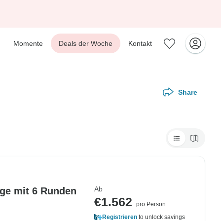
Momente
Deals der Woche
Kontakt
Share
Ab
age mit 6 Runden
€1.562
pro Person
Registrieren
to unlock savings