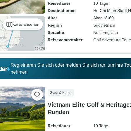
Reisedauer
10 Tage
Destinationen
Ho Chi Minh Stadt,
H
Alter
Alter 18-60
Karte ansehen
Region
Südvietnam
Sprache
Nur: Englisch
Reiseveranstalter
Golf Adventure Tour
Registrieren Sie sich oder melden Sie sich an, um Ihre T
nehmen
Stadt & Kultur
Vietnam Elite Golf & Heritage:
Runden
Reisedauer
10 Tage