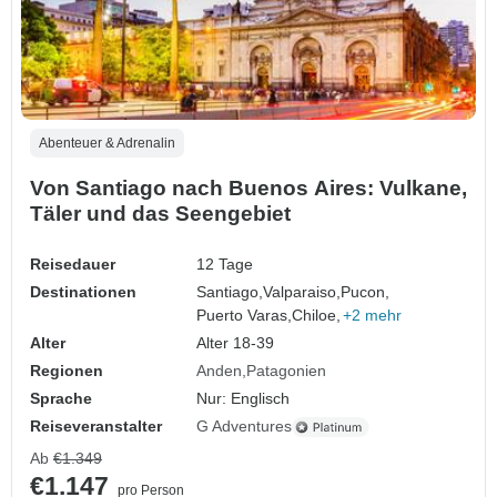
Abenteuer & Adrenalin
Von Santiago nach Buenos Aires: Vulkane,
Täler und das Seengebiet
Reisedauer
12 Tage
Destinationen
Santiago,
Valparaiso,
Pucon,
Puerto Varas,
Chiloe,
+2 mehr
Alter
Alter 18-39
Regionen
Anden
Patagonien
Sprache
Nur: Englisch
Reiseveranstalter
G Adventures
Ab
€1.349
€1.147
pro Person