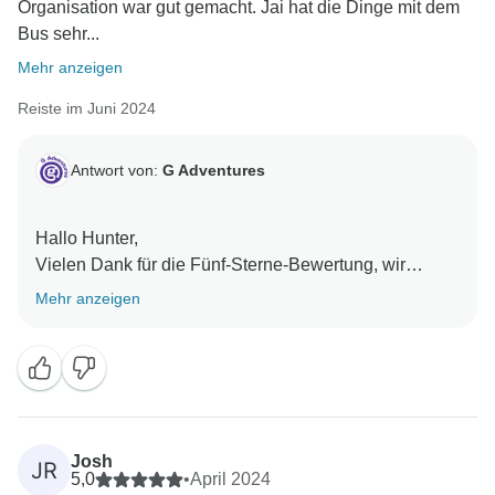
Organisation war gut gemacht. Jai hat die Dinge mit dem
Bus sehr...
Mehr anzeigen
Reiste im Juni 2024
Antwort von:
G Adventures
Hallo Hunter,
Vielen Dank für die Fünf-Sterne-Bewertung, wir
wissen das zu schätzen,
Mehr anzeigen
Es freut uns sehr zu hören, dass sich unser CEO Jai
Josh
JR
5,0
•
April 2024