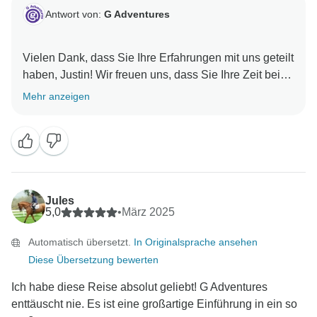
Antwort von:
G Adventures
Vielen Dank, dass Sie Ihre Erfahrungen mit uns geteilt
haben, Justin! Wir freuen uns, dass Sie Ihre Zeit bei
uns in Indien genossen haben und hoffen, Sie in
Mehr anzeigen
naher Zukunft bei einem weiteren Abenteuer
Jules
5,0
•
März 2025
Automatisch übersetzt.
In Originalsprache ansehen
Diese Übersetzung bewerten
Ich habe diese Reise absolut geliebt! G Adventures
enttäuscht nie. Es ist eine großartige Einführung in ein so