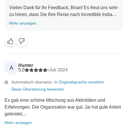
Vielen Dank für Ihr Feedback, Brian! Es freut uns sehr
zu hören, dass Sie Ihre Reise nach Incredible India
mit G genossen haben. Es klingt nach einer
Mehr anzeigen
wunderbaren Reise. Unsere Welt hat mehr von Ihnen
Hunter
A
5,0
•
Juli 2024
Automatisch übersetzt.
In Originalsprache ansehen
Diese Übersetzung bewerten
Es gab eine schöne Mischung aus Aktivitäten und
Erfahrungen. Die Organisation war gut. Jai hat gute Arbeit
geleistet,...
Mehr anzeigen