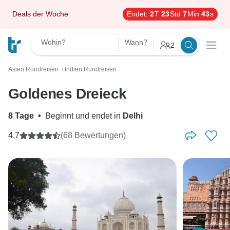
Deals der Woche
Endet:
2
T
23
Std
7
Min
41
s
Wohin?
Wann?
2
Asien Rundreisen
Indien Rundreisen
〉
Goldenes Dreieck
8 Tage
•
Beginnt und endet in
Delhi
4,7
(68 Bewertungen)