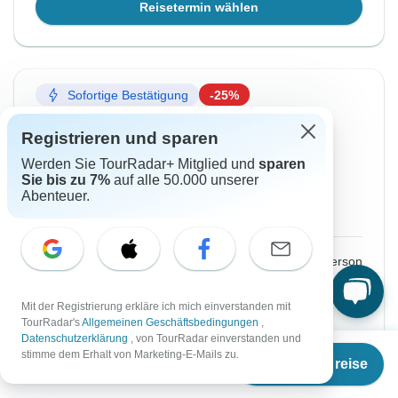
Reisetermin wählen
Sofortige Bestätigung
-25%
Von Sonntag
Bis Sonntag
Registrieren und sparen
13 Sep, 2026
20 Sep, 2026
Werden Sie TourRadar+ Mitglied und
sparen
Sie bis zu 7%
auf alle 50.000 unserer
Englisch
Abenteuer.
Garantierte Durchführung
€584
€779
Ab:
per person
Registrieren
to unlock savings
Mit der Registrierung erkläre ich mich einverstanden mit
TourRadar's
Allgemeinen Geschäftsbedingungen
,
Preis basierend auf gemeinsam genutztem
Datenschutzerklärung
, von TourRadar einverstanden und
Ab
€779
Zimmer
stimme dem Erhalt von Marketing-E-Mails zu.
Termine & Preise
€
506
per person