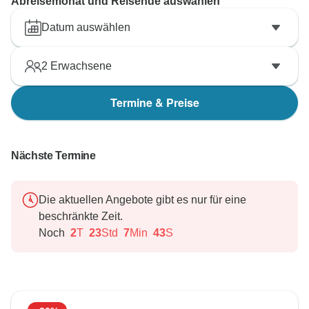
Abreisemonat und Reisende auswählen
Datum auswählen
2
Erwachsene
Termine & Preise
Nächste Termine
Die aktuellen Angebote gibt es nur für eine
beschränkte Zeit.
Noch
2
T
23
Std
7
Min
41
S