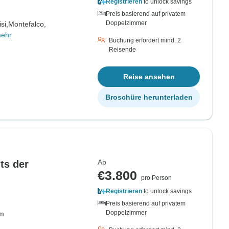
Registrieren
to unlock savings
Preis basierend auf privatem
Doppelzimmer
si,
Montefalco,
mehr
Buchung erfordert mind. 2
Reisende
Reise ansehen
Broschüre herunterladen
Ab
ts der
€3.800
pro Person
Registrieren
to unlock savings
Preis basierend auf privatem
Doppelzimmer
m