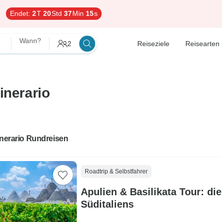
Endet:
2
T
20
Std
37
Min
14
s
Wann?
2
Reiseziele
Reisearten
inerario
inerario Rundreisen
Roadtrip & Selbstfahrer
Apulien & Basilikata Tour: d
Süditaliens