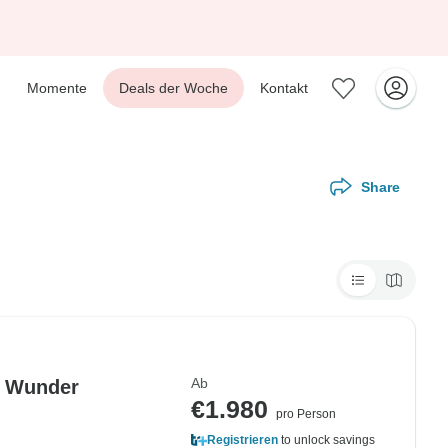
Momente
Deals der Woche
Kontakt
Share
Ab
ie Wunder
€1.980
pro Person
Registrieren
to unlock savings