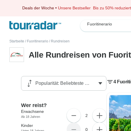
Deals der Woche
•
Unsere Bestseller
Bis zu 50% reduziert
Fuoritinerario
Startseite
/
Fuoritinerario
/
Rundreisen
Alle Rundreisen von Fuorit
4 Fuorit
Wer reist?
Erwachsene
2
Ab 18 Jahren
Kinder
0
Unter 18 Jahren