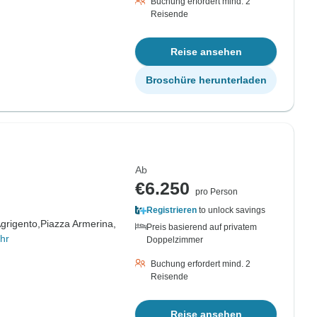
Buchung erfordert mind. 2
Reisende
Reise ansehen
Broschüre herunterladen
Ab
€6.250
pro Person
Registrieren
to unlock savings
grigento,
Piazza Armerina,
Preis basierend auf privatem
hr
Doppelzimmer
Buchung erfordert mind. 2
Reisende
Reise ansehen