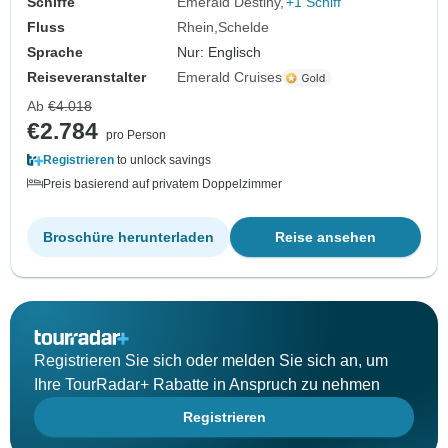
Schiffe
Emerald Destiny
+1 Schiff
Fluss
Rhein
Schelde
Sprache
Nur: Englisch
Reiseveranstalter
Emerald Cruises
Ab
€4.018
€2.784
pro Person
Registrieren
to unlock savings
Preis basierend auf privatem Doppelzimmer
Broschüre herunterladen
Reise ansehen
Registrieren Sie sich oder melden Sie sich an, um
Ihre TourRadar+ Rabatte in Anspruch zu nehmen
Registrieren