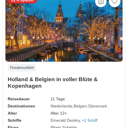
Flusskreuzfahrt
Holland & Belgien in voller Blüte &
Kopenhagen
Reisedauer
11 Tage
Destinationen
Niederlande
Belgien
Dänemark
Alter
Alter 12+
Schiffe
Emerald Destiny
+1 Schiff
Fluss
Rhein
Schelde