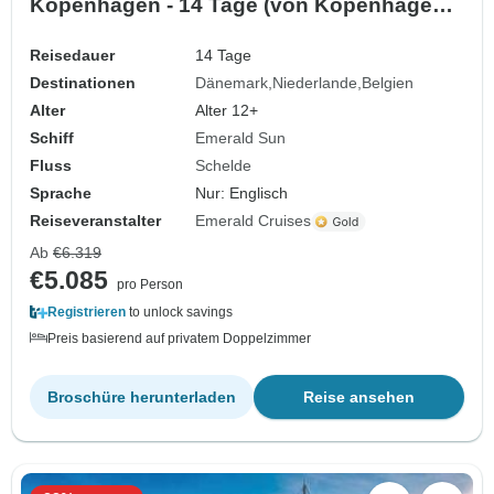
Kopenhagen - 14 Tage (von Kopenhagen
bis Brüssel)
Reisedauer
14 Tage
Destinationen
Dänemark
Niederlande
Belgien
Alter
Alter 12+
Schiff
Emerald Sun
Fluss
Schelde
Sprache
Nur: Englisch
Reiseveranstalter
Emerald Cruises
Ab
€6.319
€5.085
pro Person
Registrieren
to unlock savings
Preis basierend auf privatem Doppelzimmer
Broschüre herunterladen
Reise ansehen