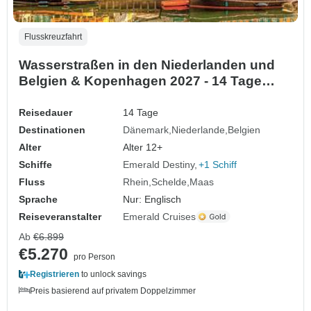
Flusskreuzfahrt
Wasserstraßen in den Niederlanden und
Belgien & Kopenhagen 2027 - 14 Tage
(von Kopenhagen bis Amsterdam)
Reisedauer
14 Tage
Destinationen
Dänemark
Niederlande
Belgien
Alter
Alter 12+
Schiffe
Emerald Destiny
+1 Schiff
Fluss
Rhein
Schelde
Maas
Sprache
Nur: Englisch
Reiseveranstalter
Emerald Cruises
Ab
€6.899
€5.270
pro Person
Registrieren
to unlock savings
Preis basierend auf privatem Doppelzimmer