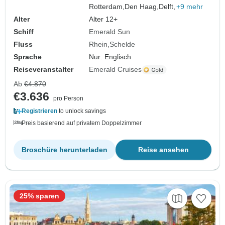
Rotterdam,
Den Haag,
Delft,
+9 mehr
Alter
Alter 12+
Schiff
Emerald Sun
Fluss
Rhein
Schelde
Sprache
Nur: Englisch
Reiseveranstalter
Emerald Cruises
Ab
€4.870
€3.636
pro Person
Registrieren
to unlock savings
Preis basierend auf privatem Doppelzimmer
Broschüre herunterladen
Reise ansehen
25% sparen