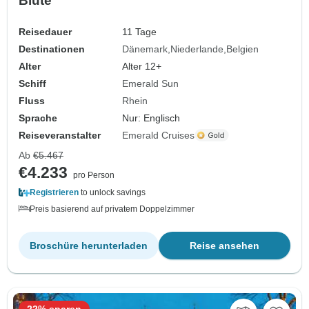
Blüte
Reisedauer
11 Tage
Destinationen
Dänemark
Niederlande
Belgien
Alter
Alter 12+
Schiff
Emerald Sun
Fluss
Rhein
Sprache
Nur: Englisch
Reiseveranstalter
Emerald Cruises
Ab
€5.467
€4.233
pro Person
Registrieren
to unlock savings
Preis basierend auf privatem Doppelzimmer
Broschüre herunterladen
Reise ansehen
22% sparen