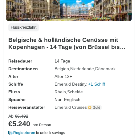
Flusskreuzfahrt
Belgische & holländische Genüsse mit
Kopenhagen - 14 Tage (von Brüssel bis
Kopenhagen)
Reisedauer
14 Tage
Destinationen
Belgien
Niederlande
Dänemark
Alter
Alter 12+
Schiffe
Emerald Destiny
+1 Schiff
Fluss
Rhein
Schelde
Sprache
Nur: Englisch
Reiseveranstalter
Emerald Cruises
Ab
€6.492
€5.240
pro Person
Registrieren
to unlock savings