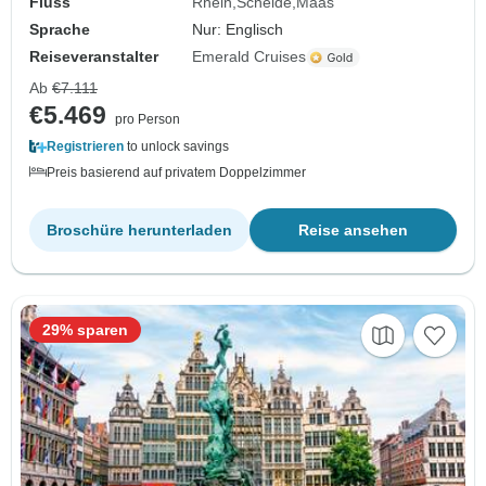
Fluss
Rhein
Schelde
Maas
Sprache
Nur: Englisch
Reiseveranstalter
Emerald Cruises
Ab
€7.111
€5.469
pro Person
Registrieren
to unlock savings
Preis basierend auf privatem Doppelzimmer
Broschüre herunterladen
Reise ansehen
29% sparen