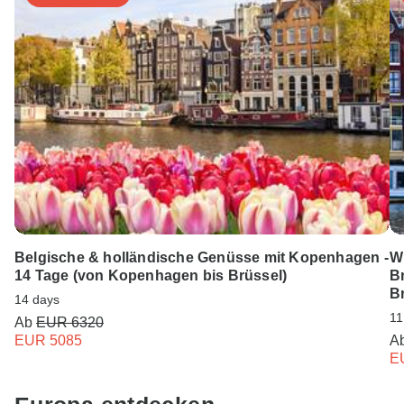
Belgische & holländische Genüsse mit Kopenhagen -
W
14 Tage (von Kopenhagen bis Brüssel)
B
B
14 days
11
Ab
EUR 6320
EUR 5085
A
E