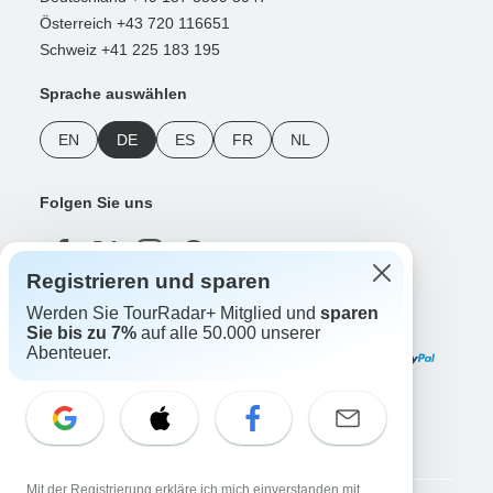
Österreich +43 720 116651
Schweiz +41 225 183 195
Sprache auswählen
EN
DE
ES
FR
NL
Folgen Sie uns
Registrieren und sparen
Werden Sie TourRadar+ Mitglied und
sparen
Zahlungsmethoden
Sie bis zu 7%
auf alle 50.000 unserer
Abenteuer.
Unsere App herunterladen
Mit der Registrierung erkläre ich mich einverstanden mit