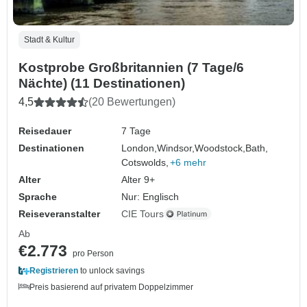
Stadt & Kultur
Kostprobe Großbritannien (7 Tage/6
Nächte) (11 Destinationen)
4,5
(20 Bewertungen)
Reisedauer
7 Tage
Destinationen
London,
Windsor,
Woodstock,
Bath,
Cotswolds,
+6 mehr
Alter
Alter 9+
Sprache
Nur: Englisch
Reiseveranstalter
CIE Tours
Ab
€2.773
pro Person
Registrieren
to unlock savings
Preis basierend auf privatem Doppelzimmer