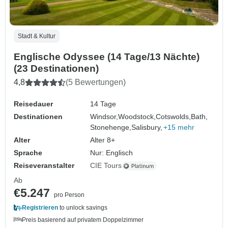
Stadt & Kultur
Englische Odyssee (14 Tage/13 Nächte)
(23 Destinationen)
4,8
(5 Bewertungen)
Reisedauer
14 Tage
Destinationen
Windsor,
Woodstock,
Cotswolds,
Bath,
Stonehenge,
Salisbury,
+15 mehr
Alter
Alter 8+
Sprache
Nur: Englisch
Reiseveranstalter
CIE Tours
Ab
€5.247
pro Person
Registrieren
to unlock savings
Preis basierend auf privatem Doppelzimmer