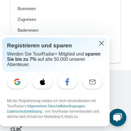
Busreisen
Zugreisen
Badereisen
Familienreisen
Registrieren und sparen
Private Rundreisen
Werden Sie TourRadar+ Mitglied und
sparen
Sie bis zu 7%
auf alle 50.000 unserer
Abenteuer.
Excellent
10.000+
Bewertungen auf
Mit der Registrierung erkläre ich mich einverstanden mit
TourRadar's
Allgemeinen Geschäftsbedingungen
,
Assoziiert mit
Datenschutzerklärung
, von TourRadar einverstanden und
stimme dem Erhalt von Marketing-E-Mails zu.