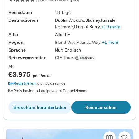
Reisedauer
13 Tage
Destinationen
Dublin,
Wicklow,
Blarney,
Kinsale,
Kenmare,
Ring of Kerry,
+19 mehr
Alter
Alter 8+
Region
Irland Wild Atlantic Way
+1 mehr
Sprache
Nur: Englisch
Reiseveranstalter
CIE Tours
Ab
€3.975
pro Person
Registrieren
to unlock savings
Preis basierend auf privatem Doppelzimmer
Broschüre herunterladen
Reise ansehen