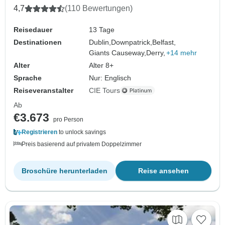
4,7
(110 Bewertungen)
Reisedauer
13 Tage
Destinationen
Dublin,
Downpatrick,
Belfast,
Giants Causeway,
Derry,
+14 mehr
Alter
Alter 8+
Sprache
Nur: Englisch
Reiseveranstalter
CIE Tours
Ab
€3.673
pro Person
Registrieren
to unlock savings
Preis basierend auf privatem Doppelzimmer
Broschüre herunterladen
Reise ansehen