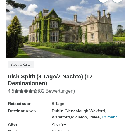
Stadt & Kultur
Irish Spirit (8 Tage/7 Nächte) (17
Destinationen)
4,5
(82 Bewertungen)
Reisedauer
8 Tage
Destinationen
Dublin,
Glendalough,
Wexford,
Waterford,
Midleton,
Tralee,
+8 mehr
Alter
Alter 9+