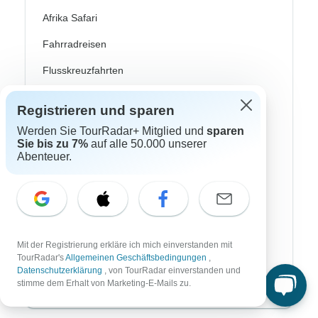
Afrika Safari
Fahrradreisen
Flusskreuzfahrten
Polarlichter Reisen
Registrieren und sparen
Trekking Reisen
Werden Sie TourRadar+ Mitglied und
sparen
Sie bis zu 7%
auf alle 50.000 unserer
Kulturreisen
Abenteuer.
Busreisen
Zugreisen
Badereisen
Mit der Registrierung erkläre ich mich einverstanden mit
Familienreisen
TourRadar's
Allgemeinen Geschäftsbedingungen
,
Datenschutzerklärung
, von TourRadar einverstanden und
Private Rundreisen
stimme dem Erhalt von Marketing-E-Mails zu.