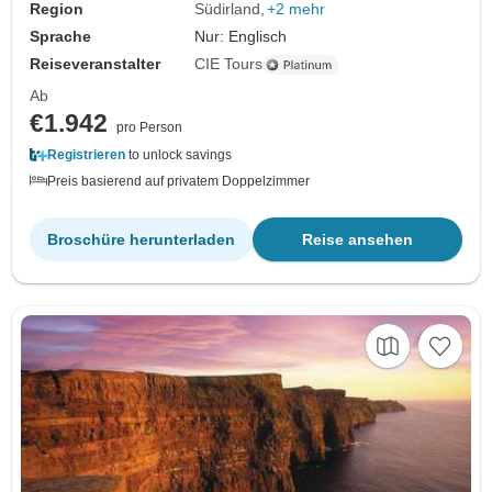
Region
Südirland
+2 mehr
Sprache
Nur: Englisch
Reiseveranstalter
CIE Tours
Ab
€1.942
pro Person
Registrieren
to unlock savings
Preis basierend auf privatem Doppelzimmer
Broschüre herunterladen
Reise ansehen