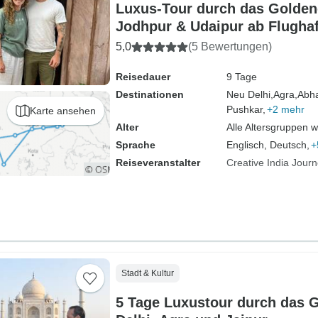
Luxus-Tour durch das Golden
Jodhpur & Udaipur ab Flughaf
Mahal, Elefanten, Kamele un
5,0
(5 Bewertungen)
Reisedauer
9 Tage
Destinationen
Neu Delhi,
Agra,
Abha
Pushkar,
+2 mehr
Karte ansehen
Alter
Alle Altersgruppen 
Sprache
Englisch, Deutsch,
+
Reiseveranstalter
Creative India Jour
Stadt & Kultur
5 Tage Luxustour durch das G