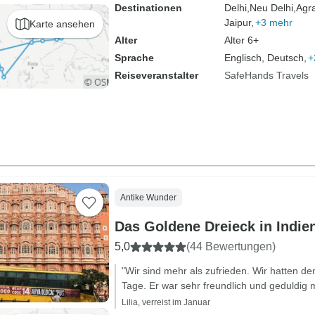
Destinationen
Delhi,
Neu Delhi,
Agr
Jaipur,
+3 mehr
Karte ansehen
Alter
Alter 6+
Sprache
Englisch, Deutsch,
+
Reiseveranstalter
SafeHands Travels
Antike Wunder
Das Goldene Dreieck in Indien
5,0
(44 Bewertungen)
"Wir sind mehr als zufrieden. Wir hatten de
Tage. Er war sehr freundlich und geduldig m
Lilia, verreist im Januar