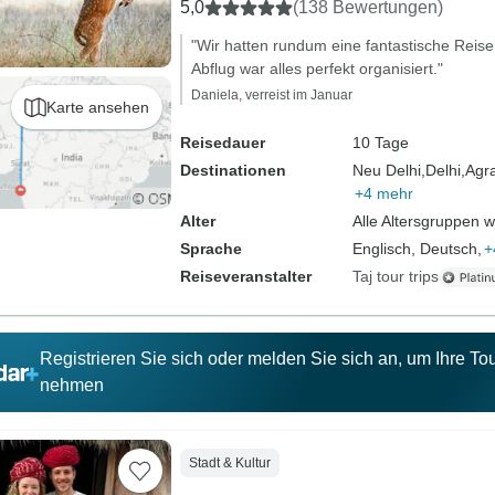
5,0
(138 Bewertungen)
"Wir hatten rundum eine fantastische Reise
Abflug war alles perfekt organisiert."
Daniela, verreist im Januar
Karte ansehen
Reisedauer
10 Tage
Destinationen
Neu Delhi,
Delhi,
Agr
+4 mehr
Alter
Alle Altersgruppen 
Sprache
Englisch, Deutsch,
+
Reiseveranstalter
Taj tour trips
Registrieren Sie sich oder melden Sie sich an, um Ihre T
nehmen
Stadt & Kultur