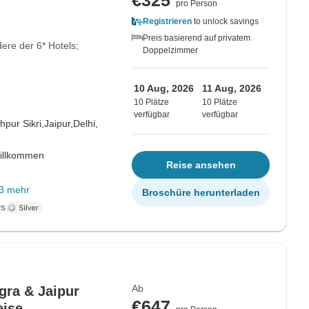
€325
pro Person
Registrieren
to unlock savings
Preis basierend auf privatem
ere der 6* Hotels;
Doppelzimmer
10 Aug, 2026
11 Aug, 2026
10 Plätze
10 Plätze
verfügbar
verfügbar
hpur Sikri,
Jaipur,
Delhi,
willkommen
Reise ansehen
3 mehr
Broschüre herunterladen
ys
Ab
gra & Jaipur
€647
eise