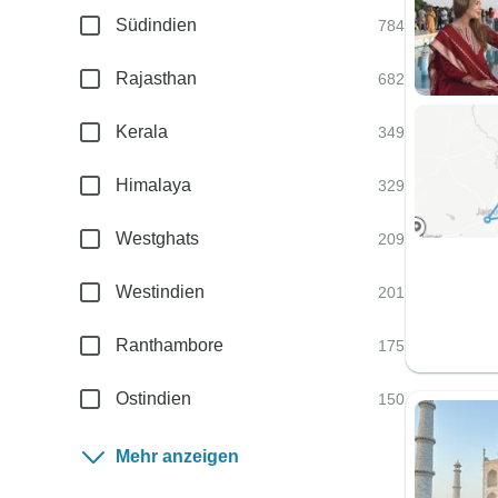
Südindien
784
Rajasthan
682
Kerala
349
Himalaya
329
Westghats
209
Westindien
201
Ranthambore
175
Ostindien
150
Mehr anzeigen