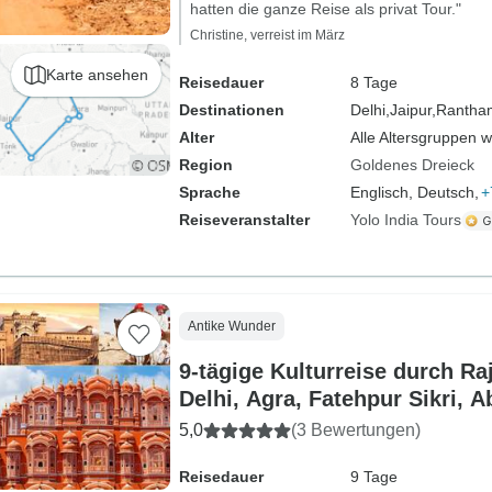
hatten die ganze Reise als privat Tour."
Christine, verreist im März
Karte ansehen
Reisedauer
8 Tage
Destinationen
Delhi,
Jaipur,
Rantha
Alter
Alle Altersgruppen 
Region
Goldenes Dreieck
Sprache
Englisch, Deutsch,
+
Reiseveranstalter
Yolo India Tours
Antike Wunder
9-tägige Kulturreise durch Ra
Delhi, Agra, Fatehpur Sikri, A
Jodhpur, Ranakpur, Udaipur
5,0
(3 Bewertungen)
Reisedauer
9 Tage