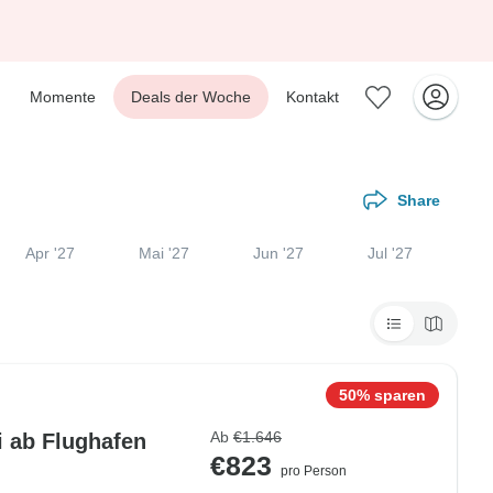
Momente
Deals der Woche
Kontakt
Share
Apr '27
Mai '27
Jun '27
Jul '27
50% sparen
Ab
€1.646
 ab Flughafen
€823
pro Person