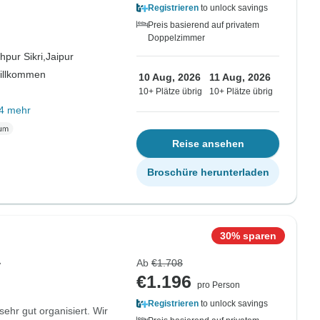
Registrieren
to unlock savings
Preis basierend auf privatem
Doppelzimmer
hpur Sikri,
Jaipur
willkommen
10 Aug, 2026
11 Aug, 2026
10+ Plätze übrig
10+ Plätze übrig
4 mehr
Reise ansehen
Broschüre herunterladen
30% sparen
Ab
€1.708
y
€1.196
pro Person
Registrieren
to unlock savings
ehr gut organisiert. Wir