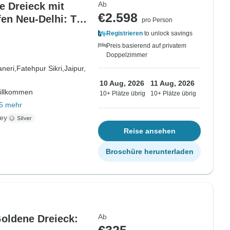
Ab
e Dreieck mit
€2.598
en Neu-Delhi: Taj
pro Person
d Seen
Registrieren
to unlock savings
Preis basierend auf privatem
Doppelzimmer
neri,
Fatehpur Sikri,
Jaipur,
10 Aug, 2026
11 Aug, 2026
willkommen
10+ Plätze übrig
10+ Plätze übrig
5 mehr
ney
Reise ansehen
Broschüre herunterladen
Ab
oldene Dreieck: