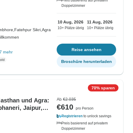
Preis basierend auf privatem
Doppelzimmer
10 Aug, 2026
11 Aug, 2026
10+ Plätze übrig
10+ Plätze übrig
mbhore,
Fatehpur Sikri,
Agra
willkommen
Reise ansehen
7 mehr
Broschüre herunterladen
70% sparen
Ab
€2.035
jasthan und Agra:
€610
bhaneri, Jaipur,
pro Person
Registrieren
to unlock savings
Preis basierend auf privatem
Doppelzimmer