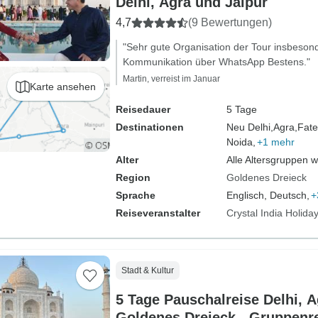
Delhi, Agra und Jaipur
4,7
(9 Bewertungen)
"Sehr gute Organisation der Tour insbesond
Kommunikation über WhatsApp Bestens."
Martin, verreist im Januar
Karte ansehen
Reisedauer
5 Tage
Destinationen
Neu Delhi,
Agra,
Fate
Noida,
+1 mehr
Alter
Alle Altersgruppen 
Region
Goldenes Dreieck
Sprache
Englisch, Deutsch,
+
Reiseveranstalter
Crystal India Holida
Stadt & Kultur
5 Tage Pauschalreise Delhi, A
Goldenes Dreieck - Gruppenr