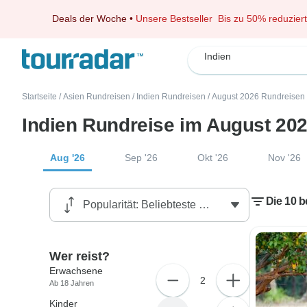
Deals der Woche
•
Unsere Bestseller
Bis zu 50% reduziert
Indien
Startseite
/
Asien Rundreisen
/
Indien Rundreisen
/
August 2026 Rundreisen
Indien Rundreise im August 20
Aug '26
Sep '26
Okt '26
Nov '26
Die 10 
Wer reist?
Erwachsene
2
Ab 18 Jahren
Kinder