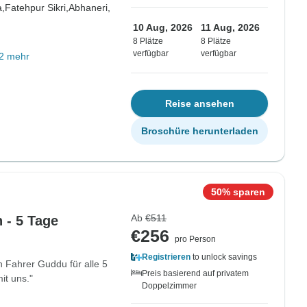
a,
Fatehpur Sikri,
Abhaneri,
10 Aug, 2026
11 Aug, 2026
8 Plätze
8 Plätze
verfügbar
verfügbar
2 mehr
Reise ansehen
Broschüre herunterladen
50% sparen
Ab
€511
 - 5 Tage
€256
pro Person
Registrieren
to unlock savings
n Fahrer Guddu für alle 5
Preis basierend auf privatem
it uns."
Doppelzimmer