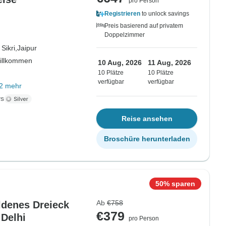
pro Person
Registrieren
to unlock savings
Preis basierend auf privatem
Doppelzimmer
Sikri,
Jaipur
willkommen
10 Aug, 2026
11 Aug, 2026
10 Plätze
10 Plätze
verfügbar
verfügbar
2 mehr
ys
Reise ansehen
Broschüre herunterladen
50% sparen
Ab
€758
ldenes Dreieck
€379
 Delhi
pro Person