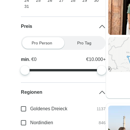
24
25
26
27
28
29
30
31
Preis
Pro Person
Pro Tag
min.
€0
€10.000+
Regionen
Goldenes Dreieck
1137
Nordindien
846