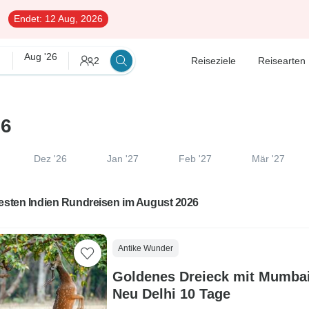
Endet:
12 Aug, 2026
Aug '26
2
Reiseziele
Reisearten
26
Dez '26
Jan '27
Feb '27
Mär '27
besten Indien Rundreisen im August 2026
Antike Wunder
Goldenes Dreieck mit Mumbai
Neu Delhi 10 Tage