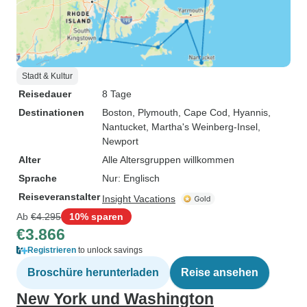
Stadt & Kultur
Reisedauer
8 Tage
Destinationen
Boston
, Plymouth
, Cape Cod
, Hyannis
,
Nantucket
, Martha's Weinberg-Insel
,
Newport
Alter
Alle Altersgruppen willkommen
Sprache
Nur: Englisch
Reiseveranstalter
Insight Vacations
Ab
€4.295
10% sparen
€3.866
Registrieren
to unlock savings
Broschüre herunterladen
Reise ansehen
New York und Washington