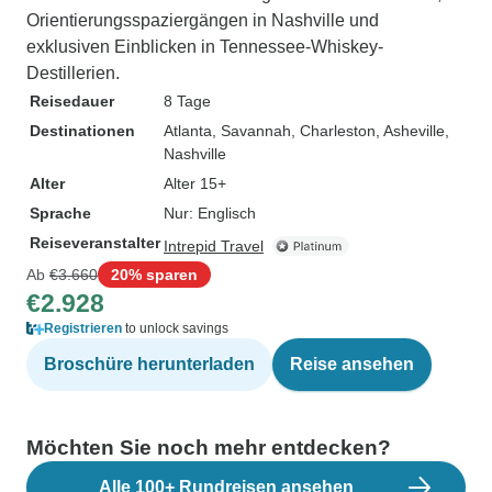
Orientierungsspaziergängen in Nashville und
exklusiven Einblicken in Tennessee-Whiskey-
Destillerien.
Reisedauer
8 Tage
Destinationen
Atlanta
, Savannah
, Charleston
, Asheville
,
Nashville
Alter
Alter 15+
Sprache
Nur: Englisch
Reiseveranstalter
Intrepid Travel
Ab
€3.660
20% sparen
€2.928
Registrieren
to unlock savings
Broschüre herunterladen
Reise ansehen
Möchten Sie noch mehr entdecken?
Alle 100+ Rundreisen ansehen