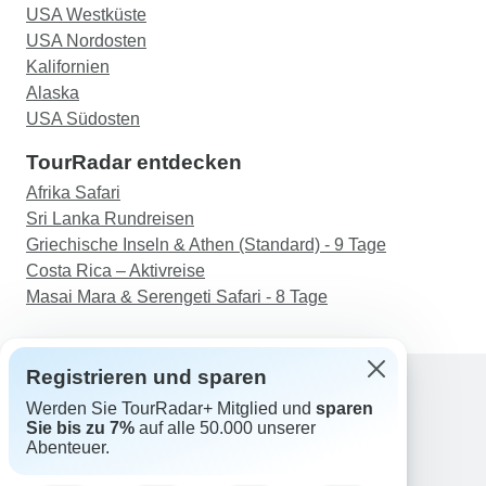
USA Westküste
USA Nordosten
Kalifornien
Alaska
USA Südosten
TourRadar entdecken
Afrika Safari
Sri Lanka Rundreisen
Griechische Inseln & Athen (Standard) - 9 Tage
Costa Rica – Aktivreise
Masai Mara & Serengeti Safari - 8 Tage
Registrieren und sparen
Werden Sie TourRadar+ Mitglied und
sparen
Support
Sie bis zu 7%
auf alle 50.000 unserer
Kontakt
Abenteuer.
Deutschland +49 157 3599 5047