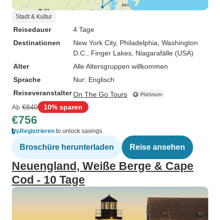
Stadt & Kultur
Reisedauer
4 Tage
Destinationen
New York City
, Philadelphia
, Washington
D.C.
, Finger Lakes
, Niagarafälle (USA)
Alter
Alle Altersgruppen willkommen
Sprache
Nur: Englisch
Reiseveranstalter
On The Go Tours
Ab
€840
10% sparen
€756
Registrieren
to unlock savings
Broschüre herunterladen
Reise ansehen
Neuengland, Weiße Berge & Cape
Cod - 10 Tage