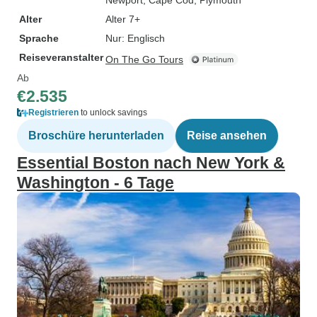
Newport
, Cape Cod
, Plymouth
Alter
Alter 7+
Sprache
Nur: Englisch
Reiseveranstalter
On The Go Tours
Ab
€2.535
Registrieren
to unlock savings
Broschüre herunterladen
Reise ansehen
Essential Boston nach New York &
Washington - 6 Tage