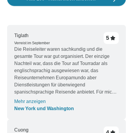
Tiglath
5
Verreist im September
Die Reiseleiter waren sachkundig und die
gesamte Tour war gut organisiert. Der einzige
Nachteil war, dass die Tour auf Tourradar als
englischsprachig ausgewiesen war, das
Reiseunternehmen Europamundo aber
Dienstleistungen für überwiegend
spanischsprachige Reisende anbietet. Für mich
war das zwar kein Problem, aber es wäre besser,
Mehr anzeigen
wenn in einer Fußnote oder ähnlichem darauf
New York und Washington
hingewiesen würde, dass diese Touren auf
Spanisch durchgeführt werden.
Cuong
4