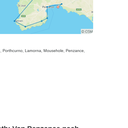
d
, Porthcurno
, Lamorna
, Mousehole
, Penzance
,