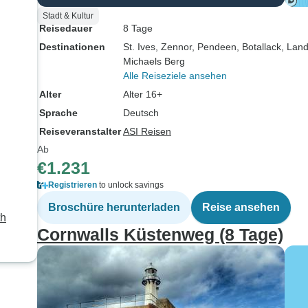
Stadt & Kultur
Reisedauer
8 Tage
Destinationen
St. Ives
, Zennor
, Pendeen
, Botallack
, Lan
Michaels Berg
Alle Reiseziele ansehen
Alter
Alter 16+
Sprache
Deutsch
Reiseveranstalter
ASI Reisen
Ab
€1.231
Registrieren
to unlock savings
Broschüre herunterladen
Reise ansehen
th
Cornwalls Küstenweg (8 Tage)