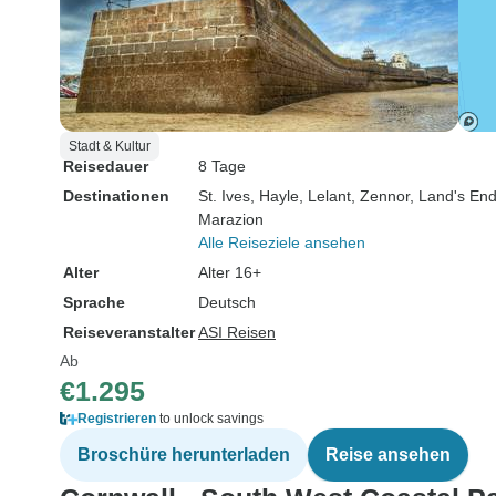
Stadt & Kultur
Reisedauer
8 Tage
Destinationen
St. Ives
, Hayle
, Lelant
, Zennor
, Land's En
Marazion
Alle Reiseziele ansehen
Alter
Alter 16+
Sprache
Deutsch
Reiseveranstalter
ASI Reisen
Ab
€1.295
Registrieren
to unlock savings
Broschüre herunterladen
Reise ansehen