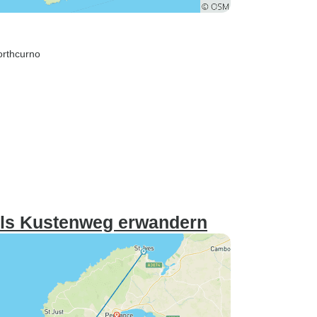
orthcurno
lls Kustenweg erwandern