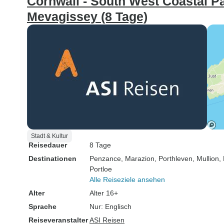
Cornwall - South West Coastal P
Mevagissey (8 Tage)
Stadt & Kultur
Reisedauer
8 Tage
Destinationen
Penzance
, Marazion
, Porthleven
, Mullion
,
Portloe
Alle Reiseziele ansehen
Alter
Alter 16+
Sprache
Nur: Englisch
Reiseveranstalter
ASI Reisen