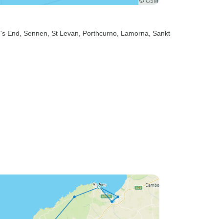
d's End
, Sennen
, St Levan
, Porthcurno
, Lamorna
, Sankt