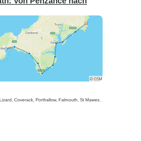
ath: Von Penzance nach
 Lizard
, Coverack
, Porthallow
, Falmouth
, St Mawes
,