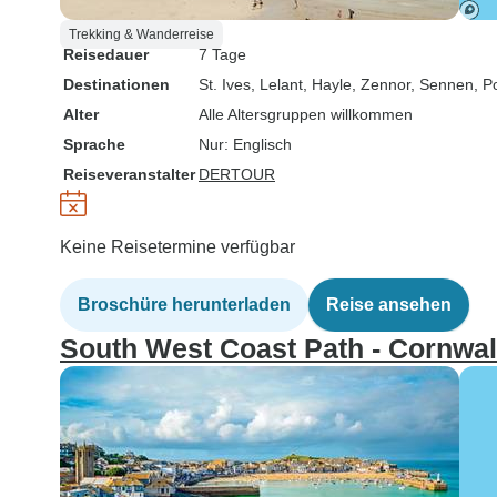
Trekking & Wanderreise
Reisedauer
7 Tage
Destinationen
St. Ives
, Lelant
, Hayle
, Zennor
, Sennen
, P
Alter
Alle Altersgruppen willkommen
Sprache
Nur: Englisch
Reiseveranstalter
DERTOUR
Keine Reisetermine verfügbar
Broschüre herunterladen
Reise ansehen
South West Coast Path - Cornwa