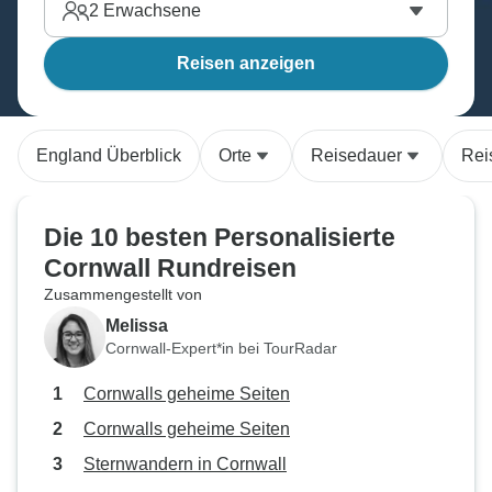
2
Erwachsene
Reisen anzeigen
England Überblick
Orte
Reisedauer
Rei
Die 10 besten Personalisierte
Cornwall Rundreisen
Zusammengestellt von
Melissa
Cornwall-Expert*in bei TourRadar
Cornwalls geheime Seiten
Cornwalls geheime Seiten
Sternwandern in Cornwall