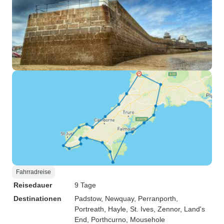
Fahrradreise
Reisedauer
9 Tage
Destinationen
Padstow
, Newquay
, Perranporth
,
Portreath
, Hayle
, St. Ives
, Zennor
, Land's
End
, Porthcurno
, Mousehole