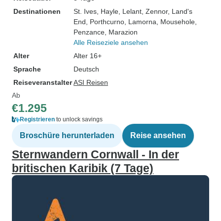
Destinationen
St. Ives
, Hayle
, Lelant
, Zennor
, Land's
End
, Porthcurno
, Lamorna
, Mousehole
,
Penzance
, Marazion
Alle Reiseziele ansehen
Alter
Alter 16+
Sprache
Deutsch
Reiseveranstalter
ASI Reisen
Ab
€1.295
Registrieren
to unlock savings
Broschüre herunterladen
Reise ansehen
Sternwandern Cornwall - In der
britischen Karibik (7 Tage)