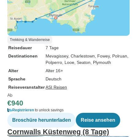
Trekking & Wanderreise
Reisedauer
7 Tage
Destinationen
Mevagissey
, Charlestown
, Fowey
, Polruan
,
Polperro
, Looe
, Seaton
, Plymouth
Alter
Alter 16+
Sprache
Deutsch
Reiseveranstalter
ASI Reisen
Ab
€940
Registrieren
to unlock savings
Broschüre herunterladen
Reise ansehen
Cornwalls Küstenweg (8 Tage)