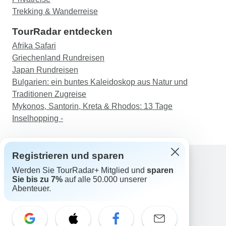
Trekking & Wanderreise
TourRadar entdecken
Afrika Safari
Griechenland Rundreisen
Japan Rundreisen
Bulgarien: ein buntes Kaleidoskop aus Natur und
Traditionen Zugreise
Mykonos, Santorin, Kreta & Rhodos: 13 Tage
Inselhopping -
Registrieren und sparen
Werden Sie TourRadar+ Mitglied und
sparen
Support
Sie bis zu 7%
auf alle 50.000 unserer
Kontakt
Abenteuer.
Deutschland +49 157 3599 5047
Österreich +43 720 116651
Schweiz +41 225 183 195