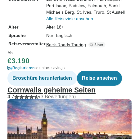
Port Isaac
, Padstow
, Falmouth
, Sankt
Michaels Berg
, St. Ives
, Truro
, St Austell
Alle Reiseziele ansehen
Alter
Alter 18+
Sprache
Nur: Englisch
Reiseveranstalter
Back-Roads Touring
Ab
€3.190
Registrieren
to unlock savings
Broschüre herunterladen
Reise ansehen
Cornwalls geheime Seiten
4,7
(3 Bewertungen)