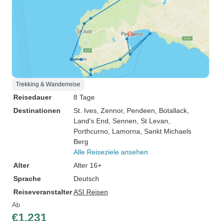
Trekking & Wanderreise
Reisedauer
8 Tage
Destinationen
St. Ives
, Zennor
, Pendeen
, Botallack
,
Land's End
, Sennen
, St Levan
,
Porthcurno
, Lamorna
, Sankt Michaels
Berg
Alle Reiseziele ansehen
Alter
Alter 16+
Sprache
Deutsch
Reiseveranstalter
ASI Reisen
Ab
€1.231