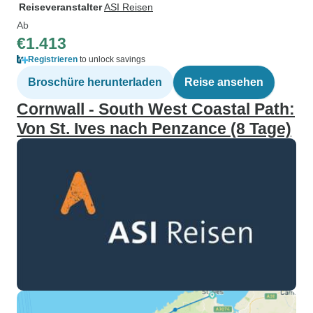
Reiseveranstalter
ASI Reisen
Ab
€1.413
Registrieren
to unlock savings
Broschüre herunterladen
Reise ansehen
Cornwall - South West Coastal Path:
Von St. Ives nach Penzance (8 Tage)