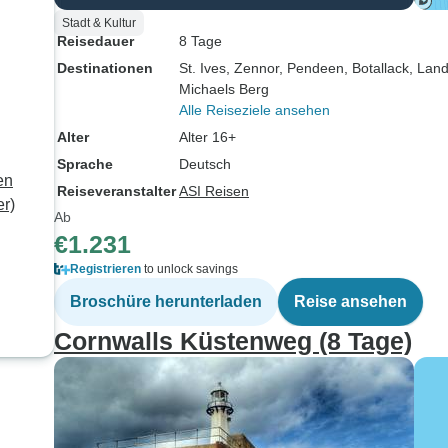
Stadt & Kultur
Reisedauer
8 Tage
Destinationen
St. Ives
, Zennor
, Pendeen
, Botallack
, Lan
Michaels Berg
Alle Reiseziele ansehen
Alter
Alter 16+
Sprache
Deutsch
en
Reiseveranstalter
ASI Reisen
er)
Ab
€1.231
Registrieren
to unlock savings
Broschüre herunterladen
Reise ansehen
Cornwalls Küstenweg (8 Tage)