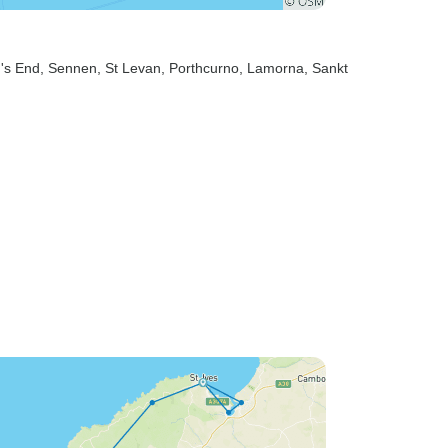
d's End
, Sennen
, St Levan
, Porthcurno
, Lamorna
, Sankt