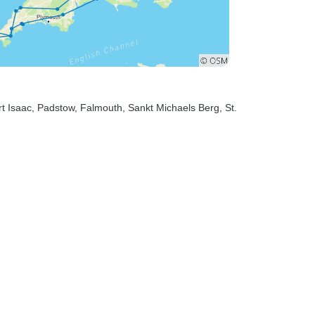
rt Isaac
, Padstow
, Falmouth
, Sankt Michaels Berg
, St.