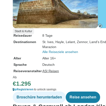
Stadt & Kultur
Reisedauer
8 Tage
Destinationen
St. Ives
, Hayle
, Lelant
, Zennor
, Land's En
Marazion
Alle Reiseziele ansehen
Alter
Alter 16+
Sprache
Deutsch
Reiseveranstalter
ASI Reisen
Ab
€1.295
Registrieren
to unlock savings
Broschüre herunterladen
Reise ansehen