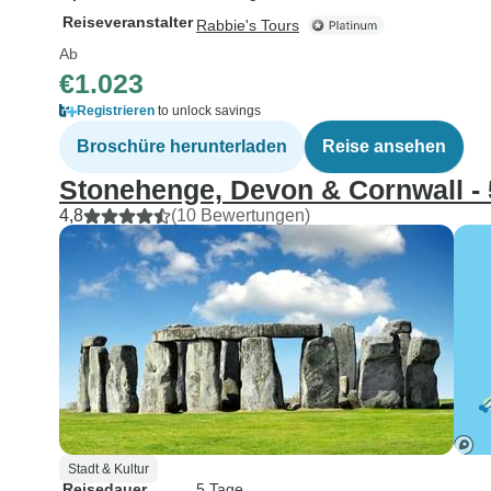
Reiseveranstalter
Rabbie's Tours
Ab
€1.023
Registrieren
to unlock savings
Broschüre herunterladen
Reise ansehen
Stonehenge, Devon & Cornwall - 
4,8
(10 Bewertungen)
Stadt & Kultur
Reisedauer
5 Tage