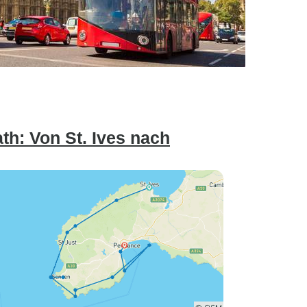
th: Von St. Ives nach