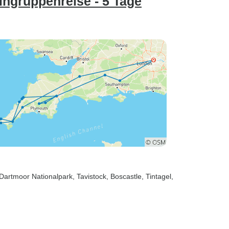
ngruppenreise - 5 Tage
 Dartmoor Nationalpark
, Tavistock
, Boscastle
, Tintagel
,