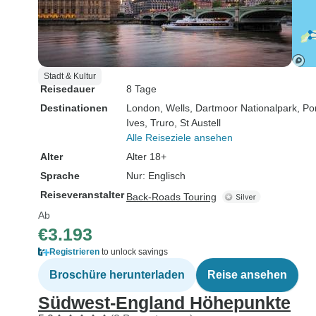
Stadt & Kultur
Reisedauer
8 Tage
Destinationen
London
, Wells
, Dartmoor Nationalpark
, Po
Ives
, Truro
, St Austell
Alle Reiseziele ansehen
Alter
Alter 18+
Sprache
Nur: Englisch
Reiseveranstalter
Back-Roads Touring
Ab
€3.193
Registrieren
to unlock savings
Broschüre herunterladen
Reise ansehen
Südwest-England Höhepunkte