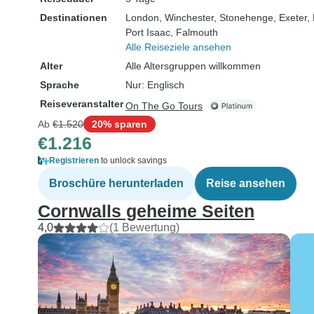
Destinationen
London
, Winchester
, Stonehenge
, Exeter
,
Port Isaac
, Falmouth
Alle Reiseziele ansehen
Alter
Alle Altersgruppen willkommen
Sprache
Nur: Englisch
Reiseveranstalter
On The Go Tours
Ab
€1.520
20% sparen
€1.216
Registrieren
to unlock savings
Broschüre herunterladen
Reise ansehen
Cornwalls geheime Seiten
4,0
(1 Bewertung)