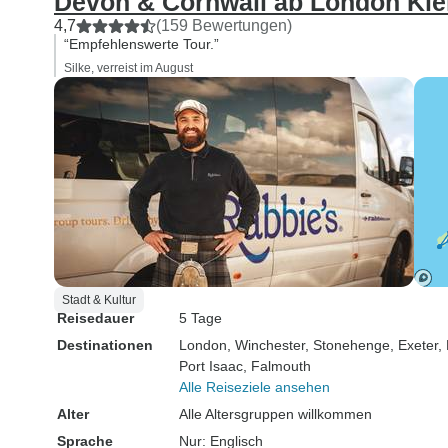
Devon & Cornwall ab London Klei
4,7
(159 Bewertungen)
“Empfehlenswerte Tour.”
Silke, verreist im August
Stadt & Kultur
Reisedauer
5 Tage
Destinationen
London
, Winchester
, Stonehenge
, Exeter
,
Port Isaac
, Falmouth
Alle Reiseziele ansehen
Alter
Alle Altersgruppen willkommen
Sprache
Nur: Englisch