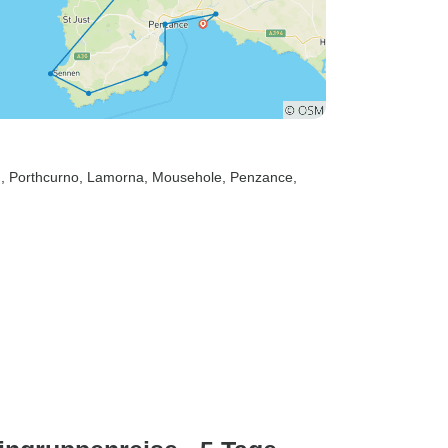
d
, Porthcurno
, Lamorna
, Mousehole
, Penzance
,