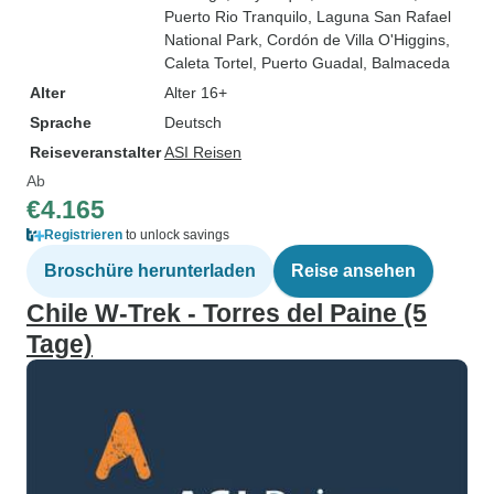
Puerto Rio Tranquilo
, Laguna San Rafael
National Park
, Cordón de Villa O'Higgins
,
Caleta Tortel
, Puerto Guadal
, Balmaceda
Alter
Alter 16+
Sprache
Deutsch
Reiseveranstalter
ASI Reisen
Ab
€4.165
Registrieren
to unlock savings
Broschüre herunterladen
Reise ansehen
Chile W-Trek - Torres del Paine (5
Tage)