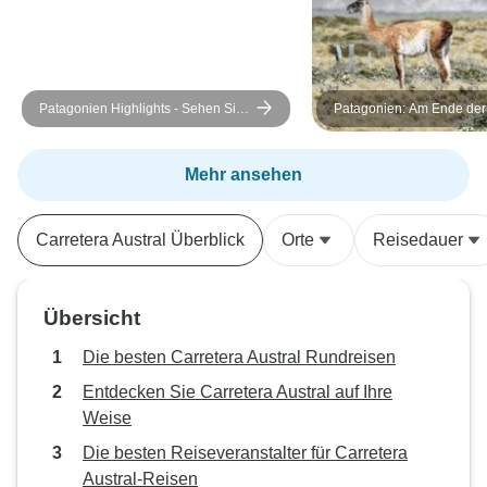
Patagonien Highlights - Sehen Sie
Patagonien: Am Ende der 
alle Höhepunkte des 'W' Treks mit
Tage/8 Nächte)
nur einem Tagerucksack
Mehr ansehen
Carretera Austral Überblick
Orte
Reisedauer
Übersicht
Die besten Carretera Austral Rundreisen
Entdecken Sie Carretera Austral auf Ihre
Weise
Die besten Reiseveranstalter für Carretera
Austral-Reisen