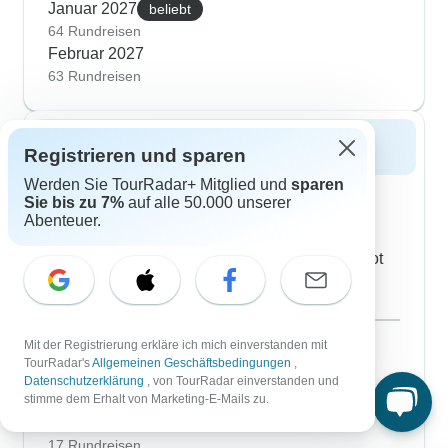
Januar 2027
beliebt
64 Rundreisen
Februar 2027
63 Rundreisen
Frühling 2027
Registrieren und sparen
Werden Sie TourRadar+ Mitglied und
sparen
Träumen Sie von einer Carretera Austral
Sie bis zu 7%
auf alle 50.000 unserer
Rundreise im Frühling? Lesen Sie 119
Abenteuer.
Erfahrungsberichte zu Reiseroute, Guide und
Unterkünften und finden Sie das beste Angebot
für Frühling aus über 58 geführten
Gruppenreisen.
März 2027
beliebt
Mit der Registrierung erkläre ich mich einverstanden mit
58 Rundreisen
TourRadar's
Allgemeinen Geschäftsbedingungen
,
April 2027
Datenschutzerklärung
, von TourRadar einverstanden und
stimme dem Erhalt von Marketing-E-Mails zu.
38 Rundreisen
Mai 2027
17 Rundreisen