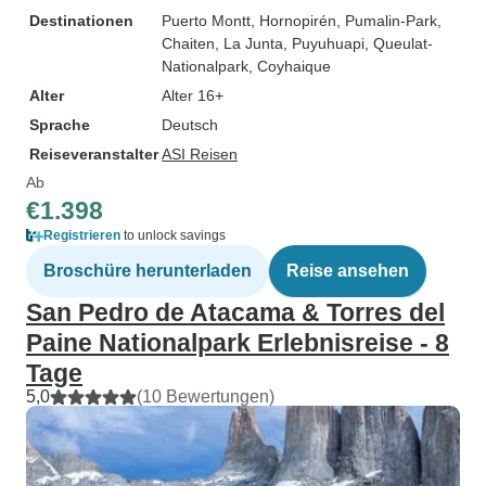
Destinationen
Puerto Montt
, Hornopirén
, Pumalin-Park
,
Chaiten
, La Junta
, Puyuhuapi
, Queulat-
Nationalpark
, Coyhaique
Alter
Alter 16+
Sprache
Deutsch
Reiseveranstalter
ASI Reisen
Ab
€1.398
Registrieren
to unlock savings
Broschüre herunterladen
Reise ansehen
San Pedro de Atacama & Torres del
Paine Nationalpark Erlebnisreise - 8
Tage
5,0
(10 Bewertungen)