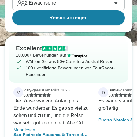
2
Erwachsene
Reisen anzeigen
Excellent
10.000+ Bewertungen auf
Wählen Sie aus 50+ Carretera Austral Reisen
100+ verifizierte Bewertungen von TourRadar-
Reisenden
Mary
•
gereist am März, 2025
Daniel
•
gereist a
M
D
5,0
5,0
Die Reise war von Anfang bis
Es war erstaunlich
Ende wunderbar. Es gab so viel zu
großartig
sehen und zu tun, und die Reise
Puerto Natales & T
war sehr gut koordiniert. Alle Orte
Entdeckungsreise 
Mehr lesen
in Chile, die ich besuchen wollte,
San Pedro de Atacama & Torres del