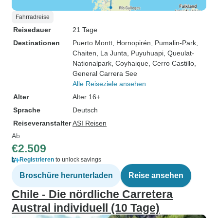
Fahrradreise
Reisedauer
21 Tage
Destinationen
Puerto Montt
, Hornopirén
, Pumalin-Park
,
Chaiten
, La Junta
, Puyuhuapi
, Queulat-
Nationalpark
, Coyhaique
, Cerro Castillo
,
General Carrera See
Alle Reiseziele ansehen
Alter
Alter 16+
Sprache
Deutsch
Reiseveranstalter
ASI Reisen
Ab
€2.509
Registrieren
to unlock savings
Broschüre herunterladen
Reise ansehen
Chile - Die nördliche Carretera
Austral individuell (10 Tage)