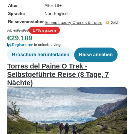
Alter
Alter 18+
Sprache
Nur: Englisch
Reiseveranstalter
Scenic Luxury Cruises & Tours
Ab
€35.300
17% sparen
€29.189
Registrieren
to unlock savings
Broschüre herunterladen
Reise ansehen
Torres del Paine O Trek -
Selbstgeführte Reise (8 Tage, 7
Nächte)