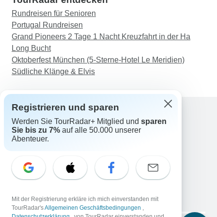
Rundreisen für Senioren
Portugal Rundreisen
Grand Pioneers 2 Tage 1 Nacht Kreuzfahrt in der Ha
Long Bucht
Oktoberfest München (5-Sterne-Hotel Le Meridien)
Südliche Klänge & Elvis
Registrieren und sparen
Werden Sie TourRadar+ Mitglied und
sparen
Support
Sie bis zu 7%
auf alle 50.000 unserer
Kontakt
Abenteuer.
Deutschland +49 157 3599 5047
Österreich +43 720 116651
Schweiz +41 225 183 195
E-Mail: support@tourradar.com
Sprache auswählen
Mit der Registrierung erkläre ich mich einverstanden mit
EN
DE
ES
FR
NL
TourRadar's
Allgemeinen Geschäftsbedingungen
,
Datenschutzerklärung
, von TourRadar einverstanden und