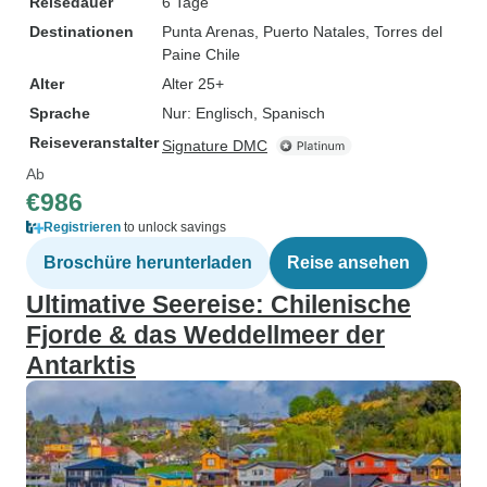
Reisedauer
6 Tage
Destinationen
Punta Arenas
, Puerto Natales
, Torres del
Paine Chile
Alter
Alter 25+
Sprache
Nur: Englisch, Spanisch
Reiseveranstalter
Signature DMC
Ab
€986
Registrieren
to unlock savings
Broschüre herunterladen
Reise ansehen
Ultimative Seereise: Chilenische
Fjorde & das Weddellmeer der
Antarktis