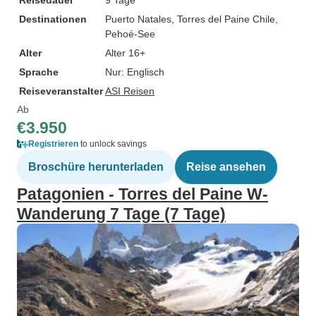
Reisedauer
9 Tage
Destinationen
Puerto Natales
, Torres del Paine Chile
,
Pehoé-See
Alter
Alter 16+
Sprache
Nur: Englisch
Reiseveranstalter
ASI Reisen
Ab
€3.950
Registrieren
to unlock savings
Broschüre herunterladen
Reise ansehen
Patagonien - Torres del Paine W-
Wanderung 7 Tage (7 Tage)