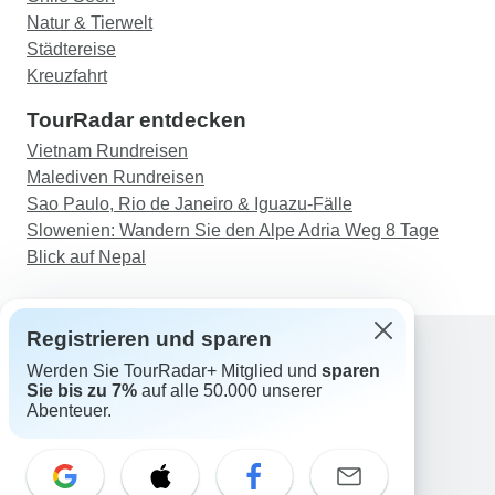
Natur & Tierwelt
Städtereise
Kreuzfahrt
TourRadar entdecken
Vietnam Rundreisen
Malediven Rundreisen
Sao Paulo, Rio de Janeiro & Iguazu-Fälle
Slowenien: Wandern Sie den Alpe Adria Weg 8 Tage
Blick auf Nepal
Registrieren und sparen
Werden Sie TourRadar+ Mitglied und
sparen
Support
Sie bis zu 7%
auf alle 50.000 unserer
Kontakt
Abenteuer.
Deutschland +49 157 3599 5047
Österreich +43 720 116651
Schweiz +41 225 183 195