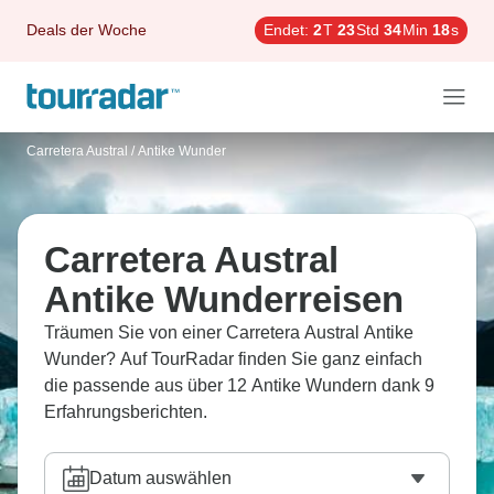
Deals der Woche
Endet:
2
T
23
Std
34
Min
17
s
Carretera Austral
/
Antike Wunder
Carretera Austral
Antike Wunderreisen
Träumen Sie von einer Carretera Austral Antike
Wunder? Auf TourRadar finden Sie ganz einfach
die passende aus über 12 Antike Wundern dank 9
Erfahrungsberichten.
Datum auswählen