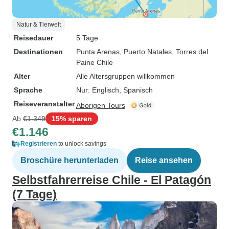
Natur & Tierwelt
Reisedauer
5 Tage
Destinationen
Punta Arenas
, Puerto Natales
, Torres del
Paine Chile
Alter
Alle Altersgruppen willkommen
Sprache
Nur: Englisch, Spanisch
Reiseveranstalter
Aborigen Tours
Ab
€1.349
15% sparen
€1.146
Registrieren
to unlock savings
Broschüre herunterladen
Reise ansehen
Selbstfahrerreise Chile - El Patagón
(7 Tage)