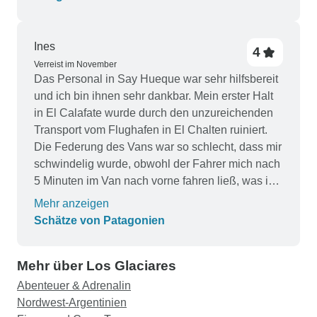
vollständigen Besuch in El Calafate!
Ines
4
Verreist im November
Das Personal in Say Hueque war sehr hilfsbereit
und ich bin ihnen sehr dankbar. Mein erster Halt
in El Calafate wurde durch den unzureichenden
Transport vom Flughafen in El Chalten ruiniert.
Die Federung des Vans war so schlecht, dass mir
schwindelig wurde, obwohl der Fahrer mich nach
5 Minuten im Van nach vorne fahren ließ, was ich
nicht ertragen konnte, weil mir so schwindelig
Mehr anzeigen
wurde. Ich hätte mir allerdings gewünscht, dass in
Schätze von Patagonien
der Reisebeschreibung mehr Informationen über
die Wanderwege in El Calafate enthalten
Mehr über Los Glaciares
gewesen wären. Ich musste mich mit der sehr
einfachen Karte im Hotel abmühen, um ein paar
Abenteuer & Adrenalin
von ihnen zu finden. Der Transport von und nach
Nordwest-Argentinien
Puerto Natales war einfach, mit bequemen und