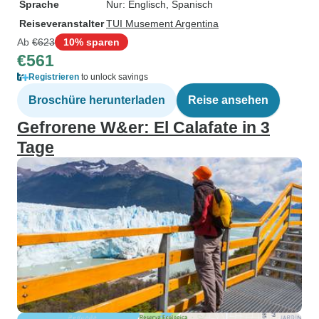
Sprache
Nur: Englisch, Spanisch
Reiseveranstalter
TUI Musement Argentina
Ab
€623
10% sparen
€561
Registrieren
to unlock savings
Broschüre herunterladen
Reise ansehen
Gefrorene W&er: El Calafate in 3
Tage