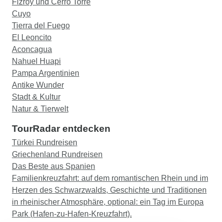
Fizroy und Cerro Torre
sauberen Bussen. Die Exkursion zum Prito
Cuyo
Moreno Galcier war ein Höhepunkt der ganzen
Tierra del Fuego
Reise. Ein guter Van und ein ausgezeichneter,
El Leoncito
professioneller Führer. Alle Hotels waren
Aconcagua
akzeptabel, mit nettem und hilfsbereitem
Nahuel Huapi
Personal. Der einzige inakzeptable Teil war, sehr
Pampa Argentinien
zu meiner Enttäuschung, der Ausflug zu den
Antike Wunder
Torres del Paine. Der Reiseleiter war grauenhaft,
Stadt & Kultur
hielt sich selbst aber für witzig und sympathisch.
Natur & Tierwelt
Die Tour selbst war langweilig. Später habe ich
TourRadar entdecken
herausgefunden, dass wir ganz einfach zu den
Türkei Rundreisen
Salto Grande-Wasserfällen hätten fahren können
Griechenland Rundreisen
und dass es einige Wanderwege gibt, die an den
Das Beste aus Spanien
Einrichtungen dort beginnen. Die einzige
Familienkreuzfahrt: auf dem romantischen Rhein und im
Wanderung, die wir machen durften, war ein 10-
Herzen des Schwarzwalds, Geschichte und Traditionen
minütiger Weg zum Watt eines der Seen! Und der
in rheinischer Atmosphäre, optional: ein Tag im Europa
Ausflug zu den Höhlen war eine Verschwendung
Park (Hafen-zu-Hafen-Kreuzfahrt).
von Zeit und Geld.