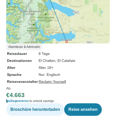
Abenteuer & Adrenalin
Reisedauer
8 Tage
Destinationen
El Chalten
, El Calafate
Alter
Alter 18+
Sprache
Nur: Englisch
Reiseveranstalter
Reclaim Yourself
Ab
€4.663
Registrieren
to unlock savings
Broschüre herunterladen
Reise ansehen