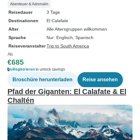
Abenteuer & Adrenalin
Reisedauer
3 Tage
Destinationen
El Calafate
Alter
Alle Altersgruppen willkommen
Sprache
Nur: Englisch, Spanisch
Reiseveranstalter
Trip to South America
Ab
€685
Registrieren
to unlock savings
Broschüre herunterladen
Reise ansehen
Pfad der Giganten: El Calafate & El
Chaltén