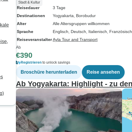
Stadt & Kultur
Reisedauer
3 Tage
Destinationen
Yogyakarta
, Borobudur
Alter
Alle Altersgruppen willkommen
okale
Sprache
Englisch, Deutsch, Italienisch, Französisc
Reiseveranstalter
Ayla Tour and Transport
ise,
Ab
€390
Registrieren
to unlock savings
Broschüre herunterladen
Reise ansehen
es
Ab Yogyakarta: Highlight - zu d
g)