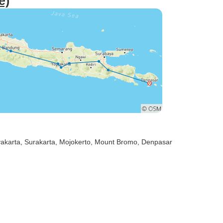
e)
yakarta
, Surakarta
, Mojokerto
, Mount Bromo
, Denpasar