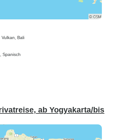
n Vulkan
, Bali
h, Spanisch
ivatreise, ab Yogyakarta/bis