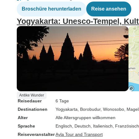
Broschüre herunterladen
Reise ansehen
Yogyakarta: Unesco-Tempel, Kult
Antike Wunder
Reisedauer
6 Tage
Destinationen
Yogyakarta
, Borobudur
, Wonosobo
, Mage
Alter
Alle Altersgruppen willkommen
Sprache
Englisch, Deutsch, Italienisch, Französisc
Reiseveranstalter
Ayla Tour and Transport