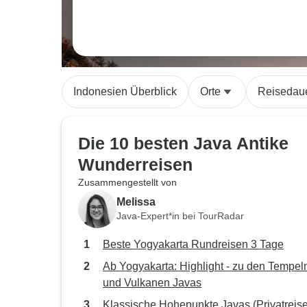
Indonesien Überblick
Orte
Reisedau
Die 10 besten Java Antike
Wunderreisen
Zusammengestellt von
Melissa
Java-Expert*in bei TourRadar
Beste Yogyakarta Rundreisen 3 Tage
Ab Yogyakarta: Highlight - zu den Tempel
und Vulkanen Javas
Klassische Hohepunkte Javas (Privatreise