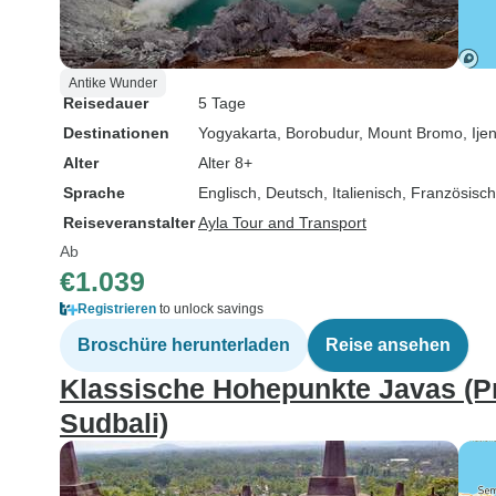
Antike Wunder
Reisedauer
5 Tage
Destinationen
Yogyakarta
, Borobudur
, Mount Bromo
, Ije
Alter
Alter 8+
Sprache
Englisch, Deutsch, Italienisch, Französisc
Reiseveranstalter
Ayla Tour and Transport
Ab
€1.039
Registrieren
to unlock savings
Broschüre herunterladen
Reise ansehen
Klassische Hohepunkte Javas (Pr
Sudbali)