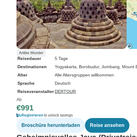
Antike Wunder
Reisedauer
5 Tage
Destinationen
Yogyakarta
, Borobudur
, Jombang
, Mount
Alter
Alle Altersgruppen willkommen
Sprache
Deutsch
Reiseveranstalter
DERTOUR
Ab
€991
Registrieren
to unlock savings
Broschüre herunterladen
Reise ansehen