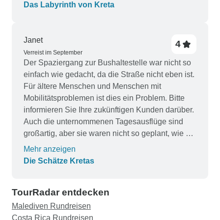
Destination Services alles getan, um
Das Labyrinth von Kreta
sicherzustellen, dass ich so viel wie möglich von
der Tour, die ich geplant hatte, zurückbekomme.
Wir hatten eine wunderbare Zeit, wir könnten
Janet
4
nicht zufriedener mit Destination Services sein
Verreist im September
und die geplanten Aktivitäten waren wirklich
Der Spaziergang zur Bushaltestelle war nicht so
großartig, wir haben den Off-Road-Ausflug
einfach wie gedacht, da die Straße nicht eben ist.
wirklich geliebt.
Für ältere Menschen und Menschen mit
Mobilitätsproblemen ist dies ein Problem. Bitte
informieren Sie Ihre zukünftigen Kunden darüber.
Auch die unternommenen Tagesausflüge sind
großartig, aber sie waren nicht so geplant, wie sie
veröffentlicht wurden. Das bedeutete, dass der
Mehr anzeigen
freie Tag nicht der erste, sondern der letzte Tag
Die Schätze Kretas
war, was bedeutete, dass ich meine eigenen
Pläne ändern musste, sobald ich auf Kreta war.
TourRadar entdecken
Die Tagesausflüge wurden an TUI ausgelagert.
Das wurde auch erst bei der siebentägigen
Malediven Rundreisen
Benachrichtigung klargestellt, als alle Gutscheine
Costa Rica Rundreisen