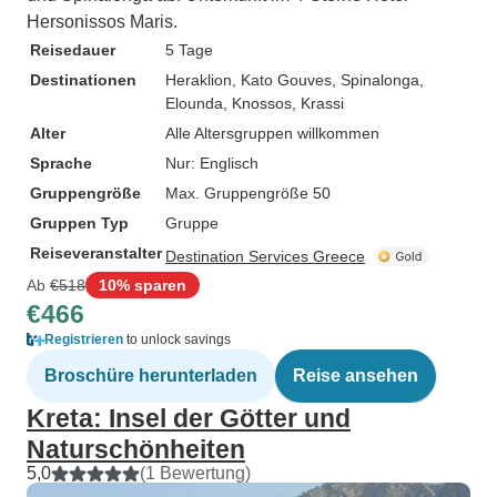
Hersonissos Maris.
Reisedauer
5 Tage
Destinationen
Heraklion
, Kato Gouves
, Spinalonga
,
Elounda
, Knossos
, Krassi
Alter
Alle Altersgruppen willkommen
Sprache
Nur: Englisch
Gruppengröße
Max. Gruppengröße 50
Gruppen Typ
Gruppe
Reiseveranstalter
Destination Services Greece
Ab
€518
10% sparen
€466
Registrieren
to unlock savings
Broschüre herunterladen
Reise ansehen
Kreta: Insel der Götter und
Naturschönheiten
5,0
(1 Bewertung)