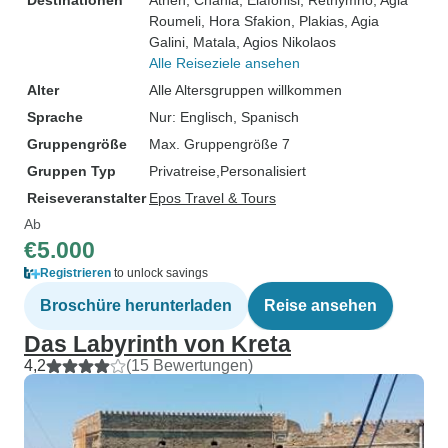
Destinationen
Athen
, Chania
, Elafonisi
, Rethymno
, Agia
Roumeli
, Hora Sfakion
, Plakias
, Agia
Galini
, Matala
, Agios Nikolaos
Alle Reiseziele ansehen
Alter
Alle Altersgruppen willkommen
Sprache
Nur: Englisch, Spanisch
Gruppengröße
Max. Gruppengröße 7
Gruppen Typ
Privatreise
Personalisiert
Reiseveranstalter
Epos Travel & Tours
Ab
€5.000
Registrieren
to unlock savings
Broschüre herunterladen
Reise ansehen
Das Labyrinth von Kreta
4,2
(15 Bewertungen)