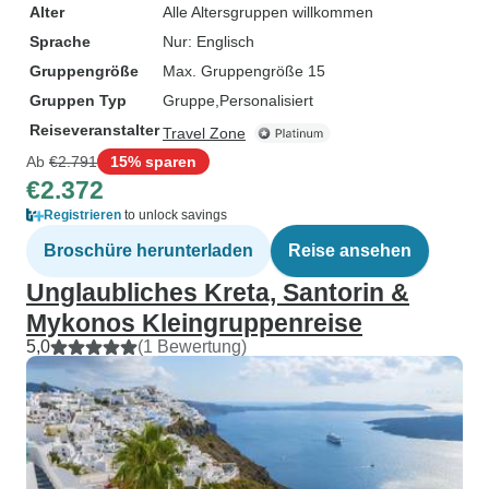
Alter
Alle Altersgruppen willkommen
Sprache
Nur: Englisch
Gruppengröße
Max. Gruppengröße 15
Gruppen Typ
Gruppe
Personalisiert
Reiseveranstalter
Travel Zone
Ab
€2.791
15% sparen
€2.372
Registrieren
to unlock savings
Broschüre herunterladen
Reise ansehen
Unglaubliches Kreta, Santorin &
Mykonos Kleingruppenreise
5,0
(1 Bewertung)