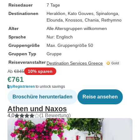
Reisedauer
7 Tage
Destinationen
Heraklion
, Kato Gouves
, Spinalonga
,
Elounda
, Knossos
, Chania
, Rethymno
Alter
Alle Altersgruppen willkommen
Sprache
Nur: Englisch
Gruppengröße
Max. Gruppengröße 50
Gruppen Typ
Gruppe
Reiseveranstalter
Destination Services Greece
Ab
€845
10% sparen
€761
Registrieren
to unlock savings
Broschüre herunterladen
Reise ansehen
Athen und Naxos
4,0
(1 Bewertung)