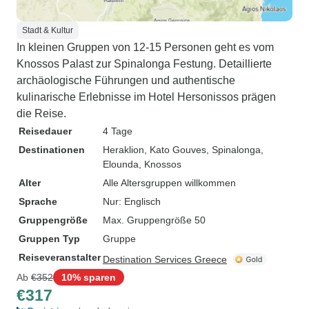
Stadt & Kultur
In kleinen Gruppen von 12-15 Personen geht es vom
Knossos Palast zur Spinalonga Festung. Detaillierte
archäologische Führungen und authentische
kulinarische Erlebnisse im Hotel Hersonissos prägen
die Reise.
Reisedauer
4 Tage
Destinationen
Heraklion
, Kato Gouves
, Spinalonga
,
Elounda
, Knossos
Alter
Alle Altersgruppen willkommen
Sprache
Nur: Englisch
Gruppengröße
Max. Gruppengröße 50
Gruppen Typ
Gruppe
Reiseveranstalter
Destination Services Greece
Ab
€352
10% sparen
€317