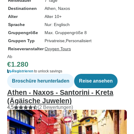
Reisedauer
7 Tage
Destinationen
Athen
, Naxos
Alter
Alter 10+
Sprache
Nur: Englisch
Gruppengröße
Max. Gruppengröße 8
Gruppen Typ
Privatreise
Personalisiert
Reiseveranstalter
Oxygen Tours
Ab
€1.280
Registrieren
to unlock savings
Broschüre herunterladen
Reise ansehen
Athen - Naxos - Santorini - Kreta
(Ägäische Juwelen)
4,5
(2 Bewertungen)