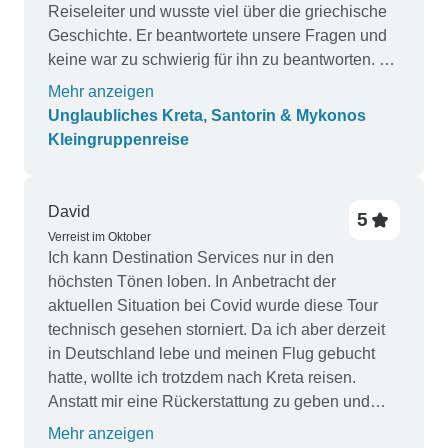
Reiseleiter und wusste viel über die griechische
Geschichte. Er beantwortete unsere Fragen und
keine war zu schwierig für ihn zu beantworten. Er
und Dionysis erzählten uns von der griechischen
Mehr anzeigen
Kultur und den Bräuchen. Theo war
Unglaubliches Kreta, Santorin & Mykonos
ausgezeichnet. Ohne Zweifel müssen Sie diese
Kleingruppenreise
Reise machen!
David
5
Verreist im Oktober
Ich kann Destination Services nur in den
höchsten Tönen loben. In Anbetracht der
aktuellen Situation bei Covid wurde diese Tour
technisch gesehen storniert. Da ich aber derzeit
in Deutschland lebe und meinen Flug gebucht
hatte, wollte ich trotzdem nach Kreta reisen.
Anstatt mir eine Rückerstattung zu geben und
mich die Dinge selbst regeln zu lassen, hat
Mehr anzeigen