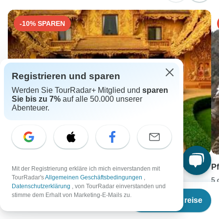
Schweiz: +41 225 183 195
Österreich: +43 720 116 651
-10% SPAREN
Unser Serviceteam ist 24 Stunden an 7 Tagen der Woche
für Sie da.
Registrieren und sparen
Werden Sie TourRadar+ Mitglied und
sparen
Sie bis zu 7%
auf alle 50.000 unserer
Abenteuer.
10-tägigen Thailand Grand Tour, Kleingruppentour
P
Mit der Registrierung erkläre ich mich einverstanden mit
(nur auf Englisch)
TourRadar's
Allgemeinen Geschäftsbedingungen
,
5 
Datenschutzerklärung
, von TourRadar einverstanden und
10 days •
3,4
(6)
Ab
€1.689
A
stimme dem Erhalt von Marketing-E-Mails zu.
Termine & Preise
Ab
EUR 1709
E
€
1.520
per person
EUR 1539