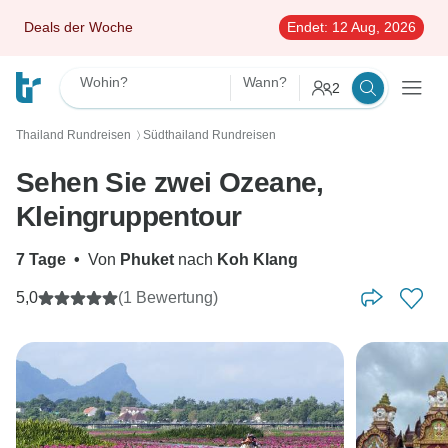
Deals der Woche
Endet:
12 Aug, 2026
Wohin?
Wann?
2
Thailand Rundreisen
Südthailand Rundreisen
〉
Sehen Sie zwei Ozeane,
Kleingruppentour
7 Tage
•
Von
Phuket
nach
Koh Klang
5,0
(1 Bewertung)