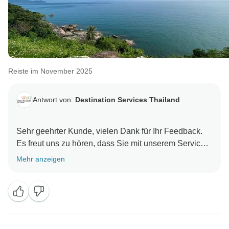
Reiste im November 2025
Antwort von:
Destination Services Thailand
Sehr geehrter Kunde, vielen Dank für Ihr Feedback.
Es freut uns zu hören, dass Sie mit unserem Service
zufrieden sind. Wir hoffen, Sie an unseren
Mehr anzeigen
Reisezielen wiederzusehen. Kundenservice-Team,