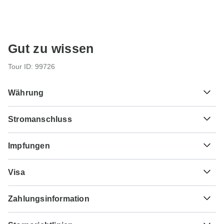
Gut zu wissen
Tour ID: 99726
Währung
Stromanschluss
฿
Baht
Thailand
Impfungen
Diese sind Indikationen für Deutschland, Österreich und
Visa
die Schweiz. Bitte kontaktieren Sie zur Sicherheit Ihren
Arzt vor der Reise.
Leider können wir Ihnen keinen Visumantragsservice
Zahlungsinformation
anbieten. Ob Sie ein Visum benötigen oder nicht, hängt
Typhus - Empfohlen für Thailand. Idealerweise 2 Wochen
von Ihrer Nationalität ab und davon, wohin Sie reisen
vor Reiseantritt.
Rundreisen, die vor dem 6. Oktober 2026 stattfinden,
möchten. Angenommen, Ihr Heimatland hat keine