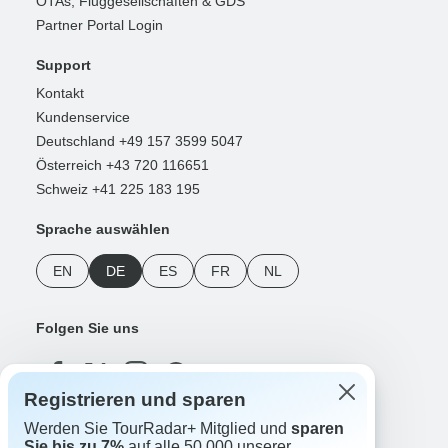
OTAs, Fluggesellschaften & GDS
Partner Portal Login
Support
Kontakt
Kundenservice
Deutschland +49 157 3599 5047
Österreich +43 720 116651
Schweiz +41 225 183 195
Sprache auswählen
EN
DE
ES
FR
NL
Folgen Sie uns
Registrieren und sparen
Werden Sie TourRadar+ Mitglied und
sparen
Zahlungsmethoden
Sie bis zu 7%
auf alle 50.000 unserer