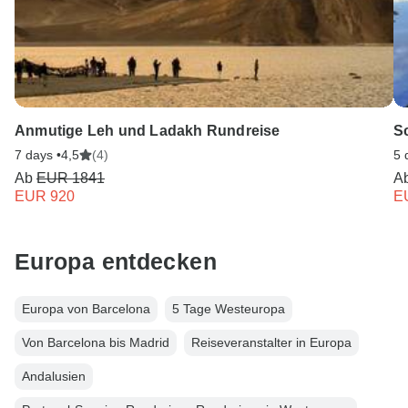
Anmutige Leh und Ladakh Rundreise
S
7 days •
4,5
(4)
5 
Ab
EUR 1841
A
EUR 920
E
Europa entdecken
Europa von Barcelona
5 Tage Westeuropa
Von Barcelona bis Madrid
Reiseveranstalter in Europa
Andalusien