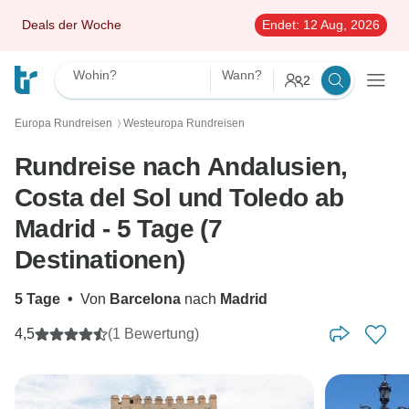
Deals der Woche
Endet:
12 Aug, 2026
Wohin?
Wann?
2
Europa Rundreisen
Westeuropa Rundreisen
〉
Rundreise nach Andalusien,
Costa del Sol und Toledo ab
Madrid - 5 Tage (7
Destinationen)
5 Tage
•
Von
Barcelona
nach
Madrid
4,5
(1 Bewertung)