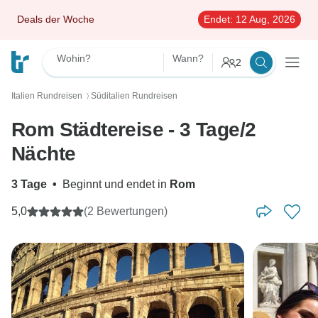
Deals der Woche
Endet:
12 Aug, 2026
Wohin?
Wann?
2
Italien Rundreisen
Süditalien Rundreisen
〉
Rom Städtereise - 3 Tage/2
Nächte
3 Tage
•
Beginnt und endet in
Rom
5,0
(2 Bewertungen)