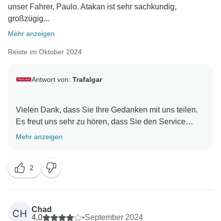
unser Fahrer, Paulo. Atakan ist sehr sachkundig,
großzügig...
Mehr anzeigen
Reiste im Oktober 2024
Antwort von:
Trafalgar
Vielen Dank, dass Sie Ihre Gedanken mit uns teilen.
Es freut uns sehr zu hören, dass Sie den Service
unseres On The Road Teams als außergewöhnlich
Mehr anzeigen
empfunden haben; sie sind ein geschätzter Teil
unseres Unternehmens. Wir haben volles Verständnis
2
dafür, dass der Besuch mehrerer Städte und
Attraktionen in einem kurzen Zeitraum überwältigend
sein kann, und es ist ganz natürlich, dass man sich an
bestimmten Orten mehr Zeit wünscht. Wir nehmen Ihr
Chad
CH
Feedback sehr ernst und unser Operationsteam wird
4,0
•
September 2024