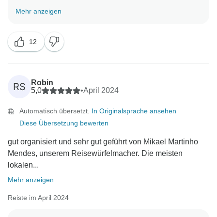
Möglichkeiten, dies zu erreichen, sind unsere
Mehr anzeigen
engagierten Reisedirektoren, Busfahrer und Teams
vor Ort. Wir freuen uns sehr, dass Ihnen unsere
12
sorgfältig ausgewählten Reiseziele und Aktivitäten
gefallen haben und zu einem wirklich
unvergesslichen Erlebnis für Ihre Familie beigetragen
haben. Es war uns ein Vergnügen, Sie als unsere
Robin
RS
Gäste zu haben, und wir freuen uns darauf, Sie in
5,0
•
April 2024
Zukunft wieder auf einer unserer Reisen begrüßen zu
Automatisch übersetzt.
In Originalsprache ansehen
Diese Übersetzung bewerten
gut organisiert und sehr gut geführt von Mikael Martinho
Mendes, unserem Reisewürfelmacher. Die meisten
lokalen...
Mehr anzeigen
Reiste im April 2024