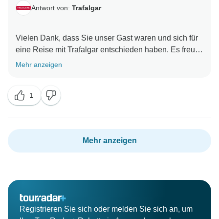
Antwort von:
Trafalgar
Vielen Dank, dass Sie unser Gast waren und sich für
eine Reise mit Trafalgar entschieden haben. Es freut
uns zu wissen, dass unser Travel Director Ihre
Mehr anzeigen
Reiseerfahrung positiv beeinflusst hat. Ihre
Anmerkungen zu den lokalen Spezialisten haben wir
1
zur Kenntnis genommen und an unser Operations
Team weitergeleitet, damit dieses sie überprüfen und
Mehr anzeigen
Registrieren Sie sich oder melden Sie sich an, um