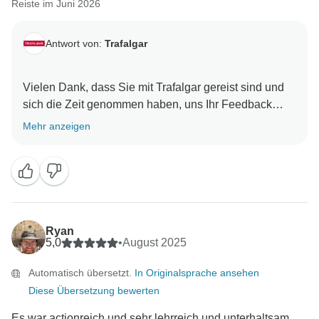
Reiste im Juni 2026
Antwort von:
Trafalgar
Vielen Dank, dass Sie mit Trafalgar gereist sind und
sich die Zeit genommen haben, uns Ihr Feedback
mitzuteilen.
Mehr anzeigen
Es freut uns zu lesen, dass Ihre Reise Ihre
Erwartungen übertroffen hat. Es ist besonders
erfreulich zu erfahren, dass Ihr Reiseleiter eine so
wichtige Rolle dabei gespielt hat, Ihre Reise zu einem
unvergesslichen Erlebnis zu machen.
Ryan
5,0
•
August 2025
Vielen Dank für Ihre freundlichen Kommentare. Wir
Automatisch übersetzt.
In Originalsprache ansehen
freuen uns darauf, Sie in Zukunft auf einer weiteren
Diese Übersetzung bewerten
Es war actionreich und sehr lehrreich und unterhaltsam.