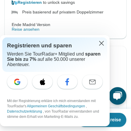
Registrieren
to unlock savings
Preis basierend auf privatem Doppelzimmer
Ende Madrid Version
Reise ansehen
Registrieren und sparen
Werden Sie TourRadar+ Mitglied und
sparen
Sofortige Bestätigung
-10%
Sie bis zu 7%
auf alle 50.000 unserer
Abenteuer.
Von Samstag
Bis Sonntag
15 Aug, 2026
23 Aug, 2026
Englisch
Sehr beliebt
Garantierte Durchführung
Mit der Registrierung erkläre ich mich einverstanden mit
TourRadar's
Allgemeinen Geschäftsbedingungen
,
Datenschutzerklärung
, von TourRadar einverstanden und
€1.976
Ab
€2.175
€2.195
Ab:
per person
stimme dem Erhalt von Marketing-E-Mails zu.
Termine & Preise
€
1.849
per person
Registrieren
to unlock savings