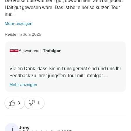
Die Reiseroute war sehr gut, obwohl mehr Zeit bei jedem
Halt gut gewesen wäre. Das ist bei einer so kurzen Tour
nur...
Mehr anzeigen
Reiste im Juni 2025
Antwort von:
Trafalgar
Vielen Dank, dass Sie mit uns gereist sind und uns Ihr
Feedback zu Ihrer jüngsten Tour mit Trafalgar
mitgeteilt haben. Es freut uns zu hören, dass Ihnen die
Mehr anzeigen
Reiseroute gefallen hat und dass Isabelle, zusammen
mit unseren lokalen Reiseleitern, mit ihrer
3
1
Professionalität, Freundlichkeit und Liebe zum Detail
einen so positiven Eindruck hinterlassen hat. Es ist
schön zu wissen, dass Sie die Hotels als komfortabel
empfunden haben und die optionalen Touren, die alle
Joey
J