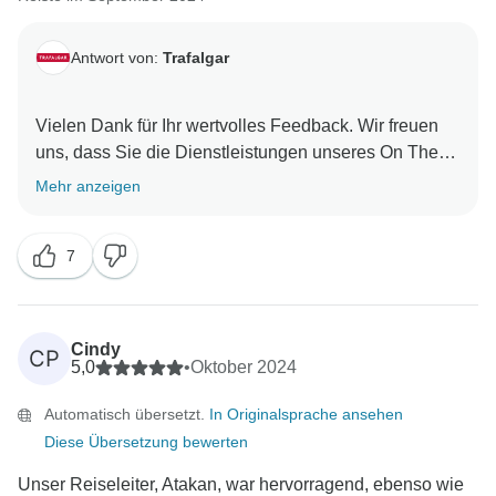
Antwort von:
Trafalgar
Vielen Dank für Ihr wertvolles Feedback. Wir freuen
uns, dass Sie die Dienstleistungen unseres On The
Road Teams als außergewöhnlich empfinden. Wir
Mehr anzeigen
wissen ihr Engagement sehr zu schätzen und sind
stets bestrebt, unseren Kunden die bestmögliche
7
Erfahrung zu bieten. Wir danken Ihnen aufrichtig, dass
Sie sich für eine Reise mit uns entschieden haben
und freuen uns darauf, auch in Zukunft für Sie da zu
Cindy
CP
5,0
•
Oktober 2024
Automatisch übersetzt.
In Originalsprache ansehen
Diese Übersetzung bewerten
Unser Reiseleiter, Atakan, war hervorragend, ebenso wie