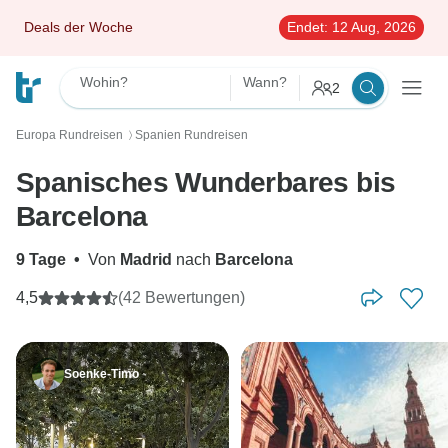
Deals der Woche
Endet:
12 Aug, 2026
Wohin?
Wann?
2
Europa Rundreisen
Spanien Rundreisen
〉
Spanisches Wunderbares bis
Barcelona
9 Tage
•
Von
Madrid
nach
Barcelona
4,5
(42 Bewertungen)
Soenke-Timo