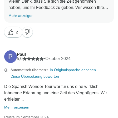
Vielen Dank, dass Sie sich die Zeit genommen
haben, uns Ihr Feedback zu geben. Wir wissen Ihre
freundlichen Worte über unseren Reiseleiter zu
Mehr anzeigen
schätzen. Es freut uns zu wissen, dass Sie während
2
Paul
5,0
•
Oktober 2024
Automatisch übersetzt.
In Originalsprache ansehen
Diese Übersetzung bewerten
Die Spanish Wonder Tour war für uns eine wirklich
lohnende Erfahrung und eine Zeit des Vergnügens. Wir
erhielten...
Mehr anzeigen
Reiste im September 2024