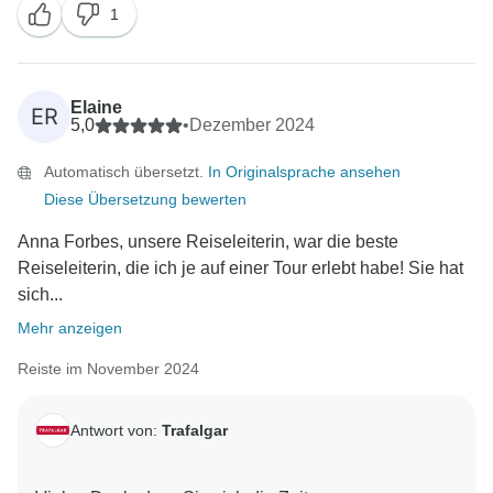
1
Feierlichkeiten.
Wir freuen uns, dass unsere Abteilung für
Gästebetreuung mit Ihnen Kontakt aufgenommen hat,
Elaine
ER
und hoffen, dass die Angelegenheit zu Ihrer
5,0
•
Dezember 2024
Automatisch übersetzt.
In Originalsprache ansehen
Diese Übersetzung bewerten
Anna Forbes, unsere Reiseleiterin, war die beste
Reiseleiterin, die ich je auf einer Tour erlebt habe! Sie hat
sich...
Mehr anzeigen
Reiste im November 2024
Antwort von:
Trafalgar