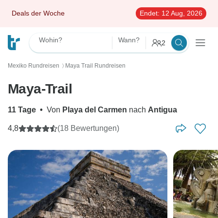
Deals der Woche
Endet:
12 Aug, 2026
Wohin?
Wann?
2
Mexiko Rundreisen
Maya Trail Rundreisen
〉
Maya-Trail
11 Tage
•
Von
Playa del Carmen
nach
Antigua
4,8
(18 Bewertungen)