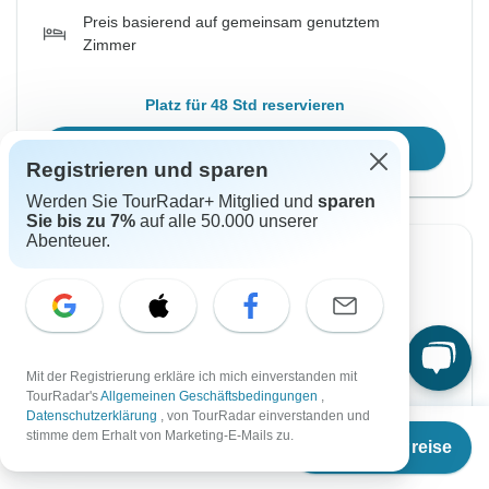
Preis basierend auf gemeinsam genutztem
Zimmer
Platz für 48 Std reservieren
Reisetermin wählen
Registrieren und sparen
Werden Sie TourRadar+ Mitglied und
sparen
Sie bis zu 7%
auf alle 50.000 unserer
Abenteuer.
Sofortige Bestätigung
Von Sonntag
Bis Mittwoch
31 Jan, 2027
10 Feb, 2027
Mit der Registrierung erkläre ich mich einverstanden mit
Englisch
TourRadar's
Allgemeinen Geschäftsbedingungen
,
Garantierte Durchführung
Datenschutzerklärung
, von TourRadar einverstanden und
Ab
€1.249
stimme dem Erhalt von Marketing-E-Mails zu.
Termine & Preise
€
937
per person
€1.529
Ab:
per person