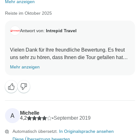
Mehr anzeigen
Reiste im Oktober 2025
Antwort von:
Intrepid Travel
Vielen Dank für Ihre freundliche Bewertung. Es freut
uns sehr zu hören, dass Ihnen die Tour gefallen hat
und Sie jeden Tag spannend und abwechslungsreich
Mehr anzeigen
fanden. Es ist schön zu wissen, dass Ihr Reiseleiter
auf Ihre Wünsche eingegangen ist und die Aktivitäten
auf die Interessen der Gruppe abgestimmt hat. Wir
freuen uns auch, dass die vororganisierten Hotel-
Check-ins Ihre Erfahrung erleichtert haben. Wir
wissen Ihr Feedback sehr zu schätzen und hoffen, Sie
Michelle
A
bei einem weiteren Abenteuer in der Zukunft
4,2
•
September 2019
Automatisch übersetzt.
In Originalsprache ansehen
Diese Übersetzung bewerten