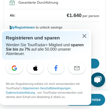
Garantierte Durchführung
€1.640
Ab:
per person
Registrieren
to unlock savings
Preis basierend auf gemeinsam genutztem
Registrieren und sparen
Zimmer
Werden Sie TourRadar+ Mitglied und
sparen
Sie bis zu 7%
auf alle 50.000 unserer
Abenteuer.
Platz für 48 Std reservieren
Reisetermin wählen
Mit der Registrierung erkläre ich mich einverstanden mit
TourRadar's
Allgemeinen Geschäftsbedingungen
,
Sofortige Bestätigung
Datenschutzerklärung
, von TourRadar einverstanden und
Ab
stimme dem Erhalt von Marketing-E-Mails zu.
Von Montag
Bis Mittwoch
Termine & Preise
€
1.595
per person
7 Jun, 2027
16 Jun, 2027