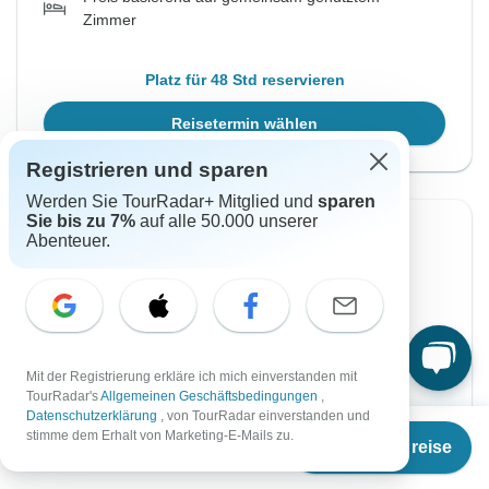
Zimmer
Platz für 48 Std reservieren
Reisetermin wählen
Registrieren und sparen
Werden Sie TourRadar+ Mitglied und
sparen
Sie bis zu 7%
auf alle 50.000 unserer
Sofortige Bestätigung
-15%
Abenteuer.
Von Freitag
Bis Donnerstag
2 Okt, 2026
29 Okt, 2026
Englisch
Sehr beliebt
Mit der Registrierung erkläre ich mich einverstanden mit
TourRadar's
Allgemeinen Geschäftsbedingungen
,
Garantierte Durchführung
Datenschutzerklärung
, von TourRadar einverstanden und
Ab
€2.649
stimme dem Erhalt von Marketing-E-Mails zu.
Termine & Preise
€
1.987
€2.345
€2.759
per person
Ab:
per person