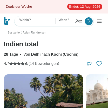
Deals der Woche
Endet:
12 Aug, 2026
Wohin?
Wann?
2
Startseite
Asien Rundreisen
〉
Indien total
28 Tage
•
Von
Delhi
nach
Kochi (Cochin)
4,7
(14 Bewertungen)