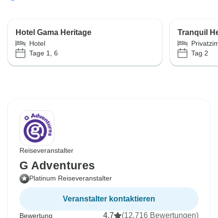
Hotel Gama Heritage
Tranquil H
Hotel
Privatz
Tage 1, 6
Tag 2
Reiseveranstalter
G Adventures
Platinum Reiseveranstalter
Veranstalter kontaktieren
4,7
(12.716 Bewertungen)
Bewertung