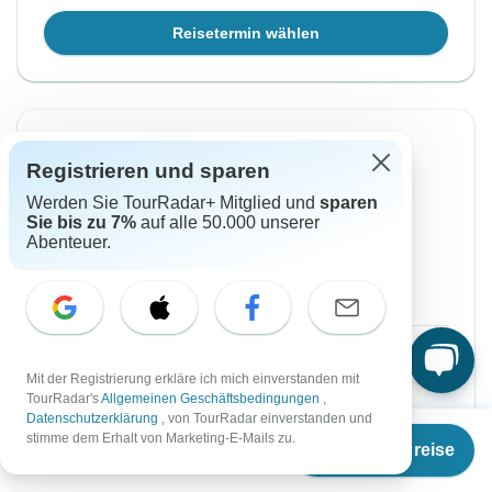
Reisetermin wählen
Sofortige Bestätigung
Registrieren und sparen
Von Sonntag
Bis Samstag
Werden Sie TourRadar+ Mitglied und
sparen
10 Jan, 2027
16 Jan, 2027
Sie bis zu 7%
auf alle 50.000 unserer
Abenteuer.
Englisch
Garantierte Durchführung
€619
Ab:
per person
Mit der Registrierung erkläre ich mich einverstanden mit
TourRadar's
Allgemeinen Geschäftsbedingungen
,
Registrieren
to unlock savings
Datenschutzerklärung
, von TourRadar einverstanden und
Ab
€529
stimme dem Erhalt von Marketing-E-Mails zu.
Preis basierend auf gemeinsam genutztem
Termine & Preise
€
370
per person
Zimmer