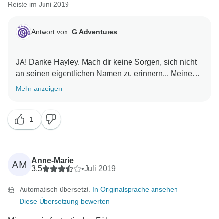
Reiste im Juni 2019
Antwort von:
G Adventures
JA! Danke Hayley. Mach dir keine Sorgen, sich nicht
an seinen eigentlichen Namen zu erinnern... Meine
Fähigkeit, mich daran zu erinnern, warum ich in die
Mehr anzeigen
Küche ging, ist weit überwiegt durch meine Fähigkeit,
1
Anne-Marie
AM
3,5
•
Juli 2019
Automatisch übersetzt.
In Originalsprache ansehen
Diese Übersetzung bewerten