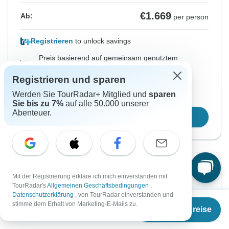
€1.669
Ab:
per person
Registrieren
to unlock savings
Preis basierend auf gemeinsam genutztem
Zimmer
Registrieren und sparen
Werden Sie TourRadar+ Mitglied und
sparen
Platz für 48 Std reservieren
Sie bis zu 7%
auf alle 50.000 unserer
Abenteuer.
Reisetermin wählen
Sofortige Bestätigung
Mit der Registrierung erkläre ich mich einverstanden mit
TourRadar's
Allgemeinen Geschäftsbedingungen
,
Von Montag
Bis Montag
Datenschutzerklärung
, von TourRadar einverstanden und
Ab
€1.329
7 Sep, 2026
14 Sep, 2026
stimme dem Erhalt von Marketing-E-Mails zu.
Termine & Preise
€
1.236
per person
Englisch