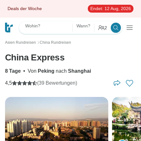
Deals der Woche
Endet:
12 Aug, 2026
Wohin?
Wann?
2
Asien Rundreisen
China Rundreisen
〉
China Express
8 Tage
•
Von
Peking
nach
Shanghai
4,5
(39 Bewertungen)