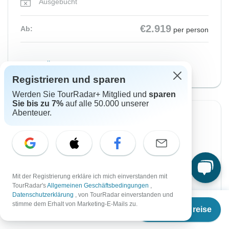
Ausgebucht
€2.919
Ab:
per person
Ähnliche Reisen für dieses Reisedatum
Registrieren und sparen
Werden Sie TourRadar+ Mitglied und
sparen
Sie bis zu 7%
auf alle 50.000 unserer
Abenteuer.
-15%
Von Sonntag
Bis Samstag
23 Aug, 2026
12 Sep, 2026
Englisch
Mit der Registrierung erkläre ich mich einverstanden mit
Sehr beliebt
TourRadar's
Allgemeinen Geschäftsbedingungen
,
Abfahrt auf Anfrage
Datenschutzerklärung
, von TourRadar einverstanden und
Ab
€2.829
stimme dem Erhalt von Marketing-E-Mails zu.
Termine & Preise
€
1.980
per person
€2.481
€2.919
Ab:
per person