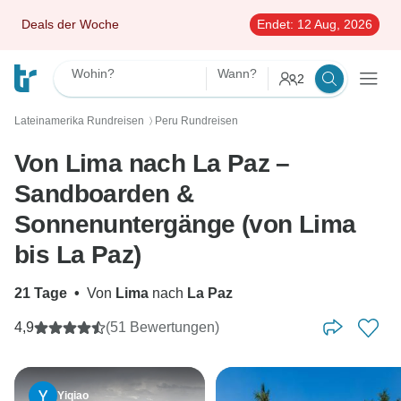
Deals der Woche
Endet:
12 Aug, 2026
Wohin?
Wann?
2
Lateinamerika Rundreisen
Peru Rundreisen
〉
Von Lima nach La Paz –
Sandboarden &
Sonnenuntergänge (von Lima
bis La Paz)
21 Tage
•
Von
Lima
nach
La Paz
4,9
(51 Bewertungen)
Yiqiao