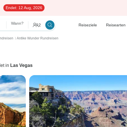
Endet:
12 Aug, 2026
Wann?
2
Reiseziele
Reisearten
ndreisen
Antike Wunder Rundreisen
〉
et in
Las Vegas