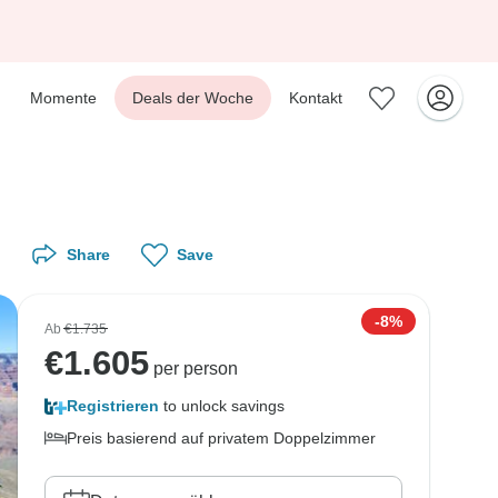
Momente
Deals der Woche
Kontakt
Share
Save
-8%
Ab
€1.735
€
1.605
per person
Registrieren
to unlock savings
Preis basierend auf privatem Doppelzimmer