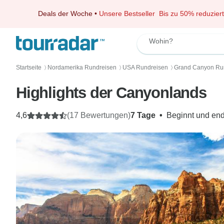
Deals der Woche
•
Unsere Bestseller
Bis zu 50% reduziert
Wohin?
Startseite
Nordamerika Rundreisen
USA Rundreisen
Grand Canyon Ru
〉
〉
〉
Highlights der Canyonlands
4,6
(17 Bewertungen)
7 Tage
•
Beginnt und end