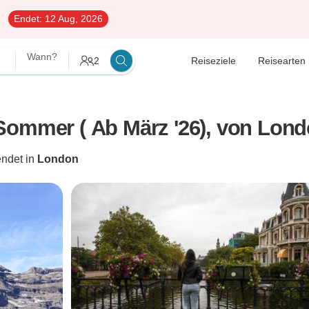
Endet:
12 Aug, 2026
Wann?
2
Reiseziele
Reisearten
Sommer ( Ab März '26), von Londo
endet in
London