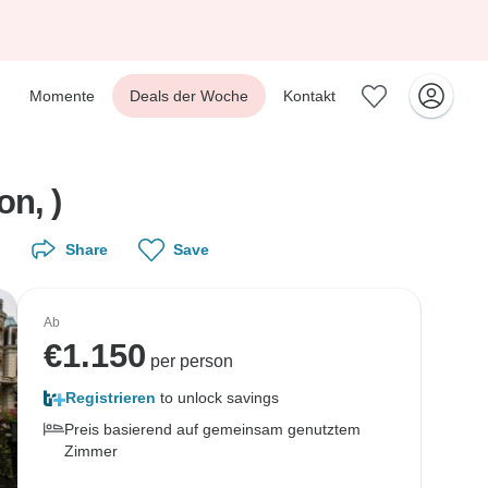
Momente
Deals der Woche
Kontakt
n, )
Share
Save
Ab
€
1.150
per person
Registrieren
to unlock savings
Preis basierend auf gemeinsam genutztem
Zimmer