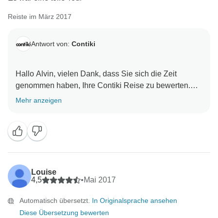
Reiste im März 2017
Antwort von:
Contiki
Hallo Alvin, vielen Dank, dass Sie sich die Zeit
genommen haben, Ihre Contiki Reise zu bewerten.
Wir freuen uns, dass Sie eine tolle Tour hatten. Wir
Mehr anzeigen
freuen uns darauf, Sie bald wieder auf einem Contiki
Louise
4,5
•
Mai 2017
Automatisch übersetzt.
In Originalsprache ansehen
Diese Übersetzung bewerten