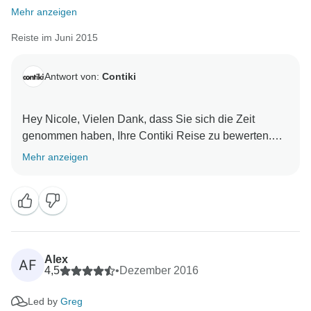
Mehr anzeigen
Reiste im Juni 2015
Antwort von:
Contiki
Hey Nicole, Vielen Dank, dass Sie sich die Zeit
genommen haben, Ihre Contiki Reise zu bewerten.
Wir freuen uns sehr, dass Sie eine tolle Zeit auf der
Mehr anzeigen
Tour hatten. Wir freuen uns darauf, Sie bald wieder auf
Alex
AF
4,5
•
Dezember 2016
Led by
Greg