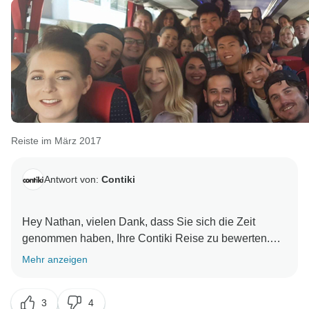
Reiste im März 2017
Antwort von:
Contiki
Hey Nathan, vielen Dank, dass Sie sich die Zeit
genommen haben, Ihre Contiki Reise zu bewerten.
Wir freuen uns sehr zu wissen, dass Sie die besten 45
Mehr anzeigen
Tage auf der Reise hatten. Wir freuen uns darauf, Sie
3
4