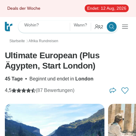
Deals der Woche
Endet:
12 Aug, 2026
Wohin?
Wann?
2
Startseite
Afrika Rundreisen
〉
Ultimate European (Plus
Ägypten, Start London)
45 Tage
•
Beginnt und endet in
London
4,5
(87 Bewertungen)