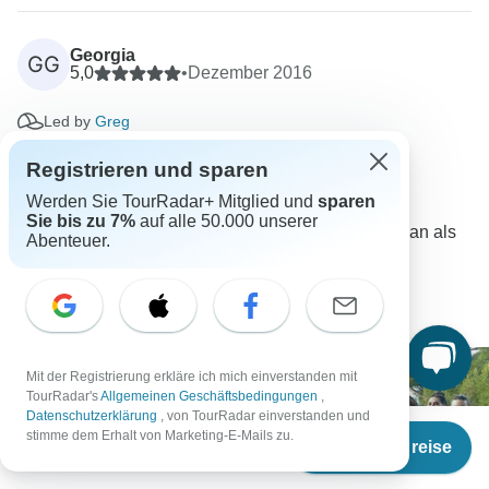
Georgia
GG
5,0
•
Dezember 2016
Led by
Greg
Automatisch übersetzt.
In Originalsprache ansehen
Registrieren und sparen
Diese Übersetzung bewerten
Werden Sie TourRadar+ Mitglied und
sparen
Sie bis zu 7%
auf alle 50.000 unserer
Greg Colgin, mit Abstand der beste Mensch, den man als
Abenteuer.
Reiseleiter bei contiki haben kann.
Ultimate European plus...
Mehr anzeigen
Mit der Registrierung erkläre ich mich einverstanden mit
TourRadar's
Allgemeinen Geschäftsbedingungen
,
Datenschutzerklärung
, von TourRadar einverstanden und
Ab
€5.405
stimme dem Erhalt von Marketing-E-Mails zu.
Termine & Preise
€
5.395
per person