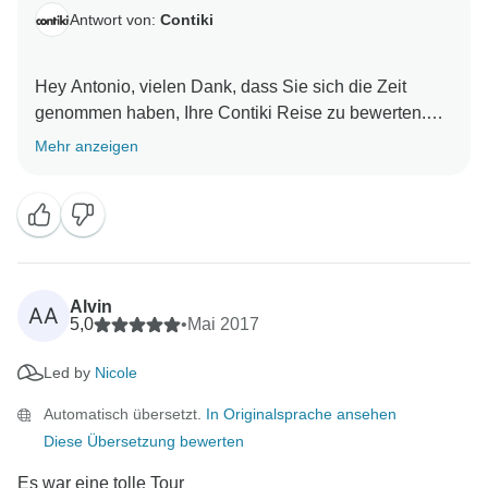
Antwort von:
Contiki
Hey Antonio, vielen Dank, dass Sie sich die Zeit
genommen haben, Ihre Contiki Reise zu bewerten.
Wir freuen uns, dass Sie die beste Zeit auf der Tour
Mehr anzeigen
hatten. Wir freuen uns darauf, Sie bald wieder auf
Alvin
AA
5,0
•
Mai 2017
Led by
Nicole
Automatisch übersetzt.
In Originalsprache ansehen
Diese Übersetzung bewerten
Es war eine tolle Tour