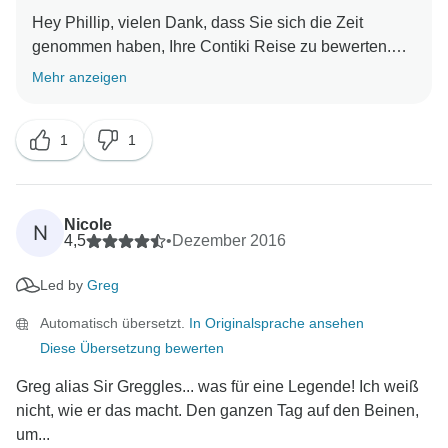
Hey Phillip, vielen Dank, dass Sie sich die Zeit
genommen haben, Ihre Contiki Reise zu bewerten.
Wir freuen uns, dass Sie eine tolle Reise hatten. Wir
Mehr anzeigen
freuen uns darauf, Sie bald wieder auf einem Contiki
1
1
Nicole
N
4,5
•
Dezember 2016
Led by
Greg
Automatisch übersetzt.
In Originalsprache ansehen
Diese Übersetzung bewerten
Greg alias Sir Greggles... was für eine Legende! Ich weiß
nicht, wie er das macht. Den ganzen Tag auf den Beinen,
um...