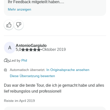
Ihr Feedback mitgeteilt haben.
Mehr anzeigen
Es freut uns zu lesen, dass Sie eine so positive
Erfahrung gemacht haben und die Reise
weiterempfehlen würden. Wir sind froh, dass der
Reiseleiter und der Busfahrer dazu beigetragen
haben, dass Sie Europa auf gut organisierte und
angenehme Weise erkunden konnten.
AntonioGargiulo
A
5,0
•
Oktober 2019
Wir wissen Ihre Anmerkungen zu schätzen und
Led by
Phil
hoffen, Sie in Zukunft auf einer weiteren Reise
Automatisch übersetzt.
In Originalsprache ansehen
Diese Übersetzung bewerten
Das war die beste Tour, die ich je gemacht habe und alles
lief reibungslos und professionell
Reiste im April 2019