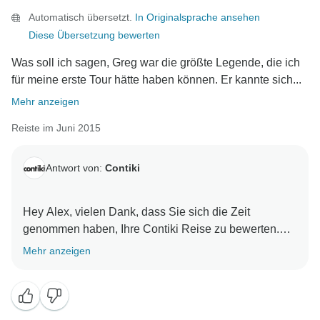
Automatisch übersetzt.
In Originalsprache ansehen
Diese Übersetzung bewerten
Was soll ich sagen, Greg war die größte Legende, die ich
für meine erste Tour hätte haben können. Er kannte sich...
Mehr anzeigen
Reiste im Juni 2015
Antwort von:
Contiki
Hey Alex, vielen Dank, dass Sie sich die Zeit
genommen haben, Ihre Contiki Reise zu bewerten.
Wir freuen uns sehr, dass Sie eine gute Reise hatten.
Mehr anzeigen
Wir freuen uns darauf, Sie bald wieder auf einem