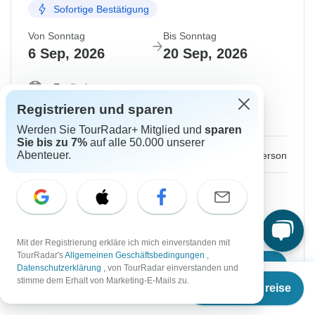
Sofortige Bestätigung
Von Sonntag
Bis Sonntag
6 Sep, 2026
20 Sep, 2026
Englisch
Fast ausgebucht
Registrieren und sparen
Garantierte Durchführung
Werden Sie TourRadar+ Mitglied und
sparen
Sie bis zu 7%
auf alle 50.000 unserer
€2.560
Ab:
Abenteuer.
per person
Registrieren
to unlock savings
Preis basierend auf gemeinsam genutztem
Zimmer
Mit der Registrierung erkläre ich mich einverstanden mit
TourRadar's
Allgemeinen Geschäftsbedingungen
,
Reisetermin wählen
Datenschutzerklärung
, von TourRadar einverstanden und
Ab
€2.195
stimme dem Erhalt von Marketing-E-Mails zu.
Termine & Preise
€
1.646
per person