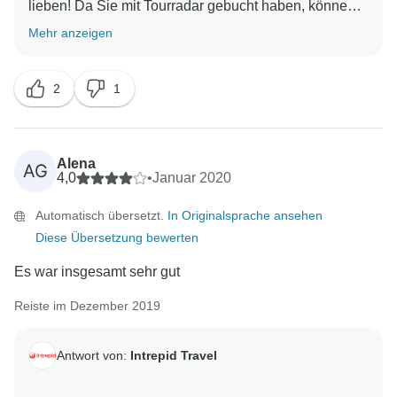
lieben! Da Sie mit Tourradar gebucht haben, können
wir nicht direkt mit Ihnen kommunizieren, aber wir
Mehr anzeigen
erstatten Reisen, die von den Pandemien betroffen
2
1
Alena
AG
4,0
•
Januar 2020
Automatisch übersetzt.
In Originalsprache ansehen
Diese Übersetzung bewerten
Es war insgesamt sehr gut
Reiste im Dezember 2019
Antwort von:
Intrepid Travel