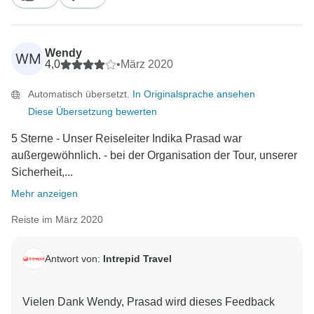
lokalen Operationsteams in einer sehr stressigen Zeit
hilfreich war. Wir hoffen, dass Sie, sobald das alles
vorbei ist, wieder auf Reisen zurückkommen und viele
Wendy
WM
weitere fürsorgliche Einheimische treffen können, wie
4,0
•
März 2020
Automatisch übersetzt.
In Originalsprache ansehen
Diese Übersetzung bewerten
5 Sterne - Unser Reiseleiter Indika Prasad war
außergewöhnlich. - bei der Organisation der Tour, unserer
Sicherheit,...
Mehr anzeigen
Reiste im März 2020
Antwort von:
Intrepid Travel
Vielen Dank Wendy, Prasad wird dieses Feedback