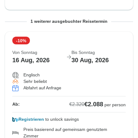
Von Freitag
Bis Freitag
1 weiterer ausgebuchter Reisetermin
14 Aug, 2026
28 Aug, 2026
-10%
Ausgebucht
Von Sonntag
Bis Sonntag
€2.270
16 Aug, 2026
30 Aug, 2026
Ab:
per person
Englisch
Sehr beliebt
Ähnliche Reisen für dieses Reisedatum
Abfahrt auf Anfrage
€2.088
€2.320
Ab:
per person
Registrieren
to unlock savings
Preis basierend auf gemeinsam genutztem
Zimmer