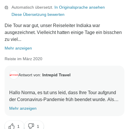
Automatisch übersetzt.
In Originalsprache ansehen
Diese Übersetzung bewerten
Die Tour war gut, unser Reiseleiter Indiaka war
ausgezeichnet. Vielleicht hatten einige Tage ein bisschen
zu viel...
Mehr anzeigen
Reiste im März 2020
Antwort von:
Intrepid Travel
Hallo Norma, es tut uns leid, dass Ihre Tour aufgrund
der Coronavirus-Pandemie früh beendet wurde. Als
das Ausmaß der Pandemie besser verstanden wurde,
Mehr anzeigen
wussten wir, dass wir als verantwortungsbewusstes
Reiseunternehmen vorübergehend aufhören mussten.
1
1
Wir sind so froh, dass Indiaka mit Hilfe unseres