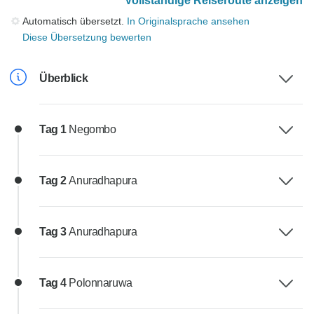
Vollständige Reiseroute anzeigen
Automatisch übersetzt.
In Originalsprache ansehen
Diese Übersetzung bewerten
Überblick
Tag 1
Negombo
Tag 2
Anuradhapura
Tag 3
Anuradhapura
Tag 4
Polonnaruwa