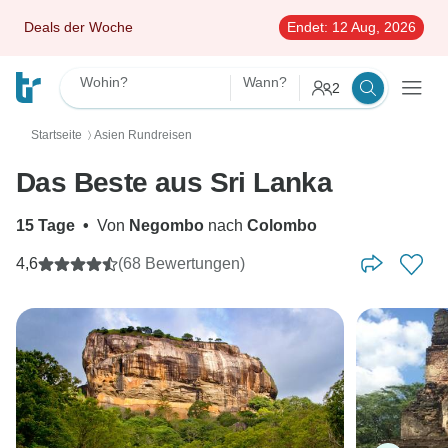
Deals der Woche
Endet:
12 Aug, 2026
Wohin?
Wann?
2
Startseite
Asien Rundreisen
〉
Das Beste aus Sri Lanka
15 Tage
•
Von
Negombo
nach
Colombo
4,6
(68 Bewertungen)