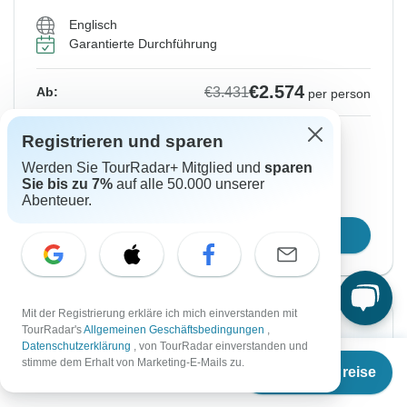
Englisch
Garantierte Durchführung
€2.574
€3.431
Ab:
per person
Registrieren
to unlock savings
Registrieren und sparen
Preis basierend auf gemeinsam genutztem
Werden Sie TourRadar+ Mitglied und
sparen
Sie bis zu 7%
auf alle 50.000 unserer
Zimmer
Abenteuer.
Reisetermin wählen
Mit der Registrierung erkläre ich mich einverstanden mit
Sofortige Bestätigung
-35%
TourRadar's
Allgemeinen Geschäftsbedingungen
,
Datenschutzerklärung
, von TourRadar einverstanden und
Ab
€3.295
Von Samstag
Bis Samstag
stimme dem Erhalt von Marketing-E-Mails zu.
Termine & Preise
€
2.142
per person
3 Okt, 2026
17 Okt, 2026