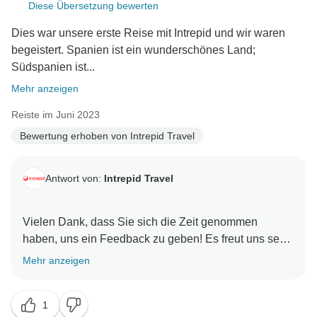
Diese Übersetzung bewerten
Dies war unsere erste Reise mit Intrepid und wir waren
begeistert. Spanien ist ein wunderschönes Land;
Südspanien ist...
Mehr anzeigen
Reiste im Juni 2023
Bewertung erhoben von Intrepid Travel
Antwort von:
Intrepid Travel
Vielen Dank, dass Sie sich die Zeit genommen
haben, uns ein Feedback zu geben! Es freut uns sehr
zu hören, dass Sie Ihre erste Reise mit Intrepid
Mehr anzeigen
genossen haben und unseren Fokus auf nachhaltige,
erlebnisreiche Reisen zu schätzen wissen! Wir hoffen,
1