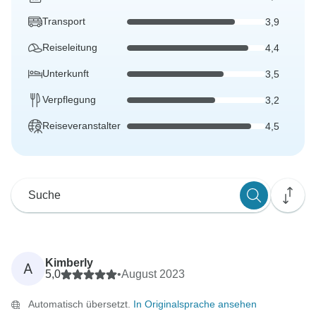
Transport
3,9
Reiseleitung
4,4
Unterkunft
3,5
Verpflegung
3,2
Reiseveranstalter
4,5
Kimberly
A
5,0
•
August 2023
Automatisch übersetzt.
In Originalsprache ansehen