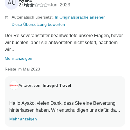
Ayako
AU
2,0
•
Juni 2023
Automatisch übersetzt.
In Originalsprache ansehen
Diese Übersetzung bewerten
Der Reiseveranstalter beantwortete unsere Fragen, bevor
wir buchten, aber sie antworteten nicht sofort, nachdem
wir...
Mehr anzeigen
Reiste im Mai 2023
Antwort von:
Intrepid Travel
Hallo Ayako, vielen Dank, dass Sie eine Bewertung
hinterlassen haben. Wir entschuldigen uns dafür, dass
es während Ihrer Buchung zu Verzögerungen mit
Mehr anzeigen
unserem Team gekommen ist und Sie keine klaren