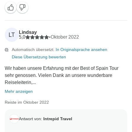
Reiseinformationen erhalten haben. Unsere
wesentlichen Reiseinformationen und die Reiseroute
sollten Sie direkt oder über Ihren Reiseveranstalter
erhalten. Es tut uns leid, wenn dies nicht der Fall war.
Lindsay
LT
Bitte wenden Sie sich per E-Mail an unser
5,0
•
Oktober 2022
Kundenbetreuungsteam unter
Automatisch übersetzt.
In Originalsprache ansehen
customercare@intrepidtravel.com, wenn Sie möchten,
Diese Übersetzung bewerten
dass wir weitere Schritte unternehmen.
Wir haben unsere Erfahrung mit der Best of Spain Tour
sehr genossen. Vielen Dank an unsere wunderbare
Reiseleiterin,...
Mehr anzeigen
Reiste im Oktober 2022
Antwort von:
Intrepid Travel