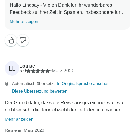
Hallo Lindsay - Vielen Dank für Ihr wunderbares
Feedback zu Ihrer Zeit in Spanien, insbesondere für
die netten Kommentare zu Julieta. Es freut uns sehr
Mehr anzeigen
zu hören, welchen Einfluss Julieta auf Ihre Reise hatte
und dass ihr Wissen und ihre Leidenschaft eine so
bereichernde Erfahrung waren. Julieta ist eine
fantastische Leiterin und wir werden dafür sorgen,
dass Ihre freundlichen Worte an sie und ihr Team
weitergegeben werden!
Louise
LL
Nochmals vielen Dank und wir hoffen, Sie bald bei
5,0
•
März 2020
einem weiteren Abenteuer mit uns begrüßen zu
Automatisch übersetzt.
In Originalsprache ansehen
Diese Übersetzung bewerten
Der Grund dafür, dass die Reise ausgezeichnet war, war
nicht so sehr die Tour, obwohl der Teil, den ich machen...
Mehr anzeigen
Reiste im März 2020