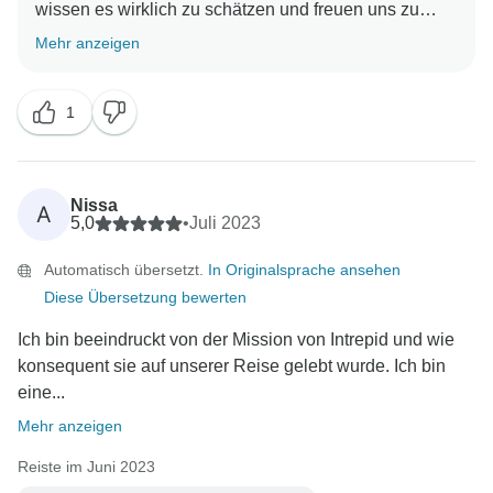
wissen es wirklich zu schätzen und freuen uns zu
hören, dass Sie Ihre Best of Spain Reise mit uns
Mehr anzeigen
1
Nissa
A
5,0
•
Juli 2023
Automatisch übersetzt.
In Originalsprache ansehen
Diese Übersetzung bewerten
Ich bin beeindruckt von der Mission von Intrepid und wie
konsequent sie auf unserer Reise gelebt wurde. Ich bin
eine...
Mehr anzeigen
Reiste im Juni 2023