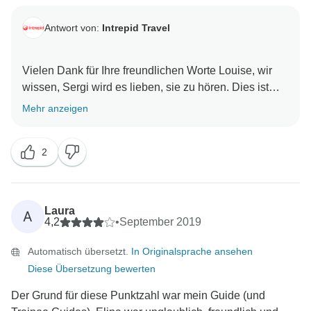
Antwort von:
Intrepid Travel
Vielen Dank für Ihre freundlichen Worte Louise, wir
wissen, Sergi wird es lieben, sie zu hören. Dies ist
eine sehr schwierige Zeit für alle und hoffen, dass Sie
Mehr anzeigen
2
Laura
A
4,2
•
September 2019
Automatisch übersetzt.
In Originalsprache ansehen
Diese Übersetzung bewerten
Der Grund für diese Punktzahl war mein Guide (und