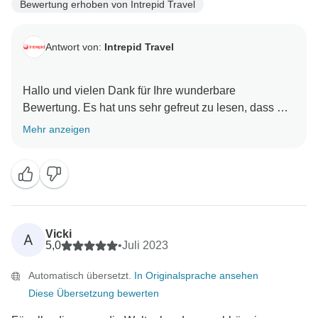
Bewertung erhoben von Intrepid Travel
Antwort von:
Intrepid Travel
Hallo und vielen Dank für Ihre wunderbare
Bewertung. Es hat uns sehr gefreut zu lesen, dass Sie
sehen konnten, dass unsere Mission, lokale
Mehr anzeigen
Gemeinschaften und nachhaltiges Reisen zu
unterstützen, auf unseren Reisen gelebt wird! Es freut
uns, dass Sie das Tempo als angenehm empfunden
haben und dass Ihr Reiseleiter zu dem
Gesamterlebnis beigetragen hat. Wir freuen uns
darauf, Sie bald wieder auf einer unserer Reisen
Vicki
A
5,0
•
Juli 2023
Automatisch übersetzt.
In Originalsprache ansehen
Diese Übersetzung bewerten