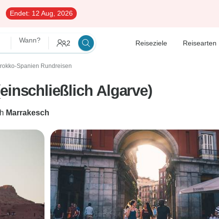
Endet:
12 Aug, 2026
Wann?
2
Reiseziele
Reisearten
rokko-Spanien Rundreisen
einschließlich Algarve)
ch
Marrakesch