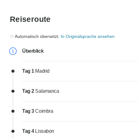
Reiseroute
Automatisch übersetzt.
In Originalsprache ansehen
Überblick
Tag 1
Madrid
Tag 2
Salamanca
Tag 3
Coimbra
Tag 4
Lissabon