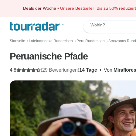
Deals der Woche
•
Unsere Bestseller
Bis zu 50% reduziert
Wohin?
Startseite
Lateinamerika Rundreisen
Peru Rundreisen
Amazonas Rund
〉
〉
〉
Peruanische Pfade
4,8
(29 Bewertungen)
14 Tage
•
Von
Miraflore