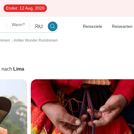
Endet:
12 Aug, 2026
Wann?
2
Reiseziele
Reisearten
reisen
Antike Wunder Rundreisen
〉
s
nach
Lima