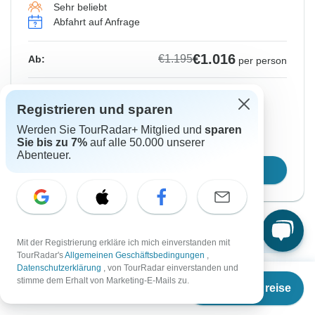
Sehr beliebt
Abfahrt auf Anfrage
€1.016
€1.195
Ab:
per person
Registrieren
to unlock savings
Registrieren und sparen
Preis basierend auf gemeinsam genutztem
Werden Sie TourRadar+ Mitglied und
sparen
Zimmer
Sie bis zu 7%
auf alle 50.000 unserer
Abenteuer.
Reisetermin wählen
Weitere Termine anzeigen
Mit der Registrierung erkläre ich mich einverstanden mit
TourRadar's
Allgemeinen Geschäftsbedingungen
,
Datenschutzerklärung
, von TourRadar einverstanden und
Ab
€1.160
stimme dem Erhalt von Marketing-E-Mails zu.
Termine & Preise
€
986
Lieber später in Ruhe lesen?
per person
Laden Sie das Prospekt als PDF herunter und