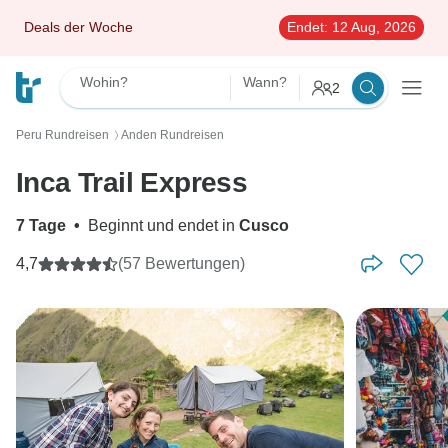
Deals der Woche
Endet:
12 Aug, 2026
Wohin?
Wann?
2
Peru Rundreisen
Anden Rundreisen
〉
Inca Trail Express
7 Tage
•
Beginnt und endet in
Cusco
4,7
(57 Bewertungen)