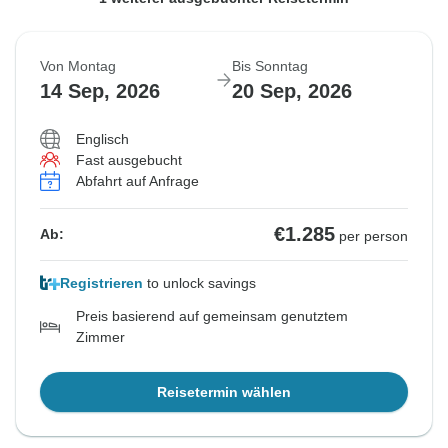
12 Sep, 2026
18 Sep, 2026
Von Montag
Bis Sonntag
Abfahrt auf Anfrage
14 Sep, 2026
20 Sep, 2026
€1.335
Ab:
per person
Englisch
Fast ausgebucht
Abfahrt auf Anfrage
Ähnliche Reisen für dieses Reisedatum
€1.285
Ab:
per person
Registrieren
to unlock savings
Preis basierend auf gemeinsam genutztem
Zimmer
Reisetermin wählen