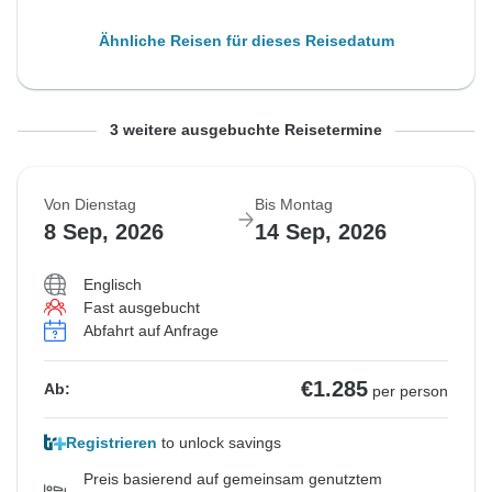
Ähnliche Reisen für dieses Reisedatum
Von Samstag
Von Sonntag
Von Montag
Bis Freitag
Bis Samstag
Bis Sonntag
3 weitere ausgebuchte Reisetermine
5 Sep, 2026
6 Sep, 2026
7 Sep, 2026
11 Sep, 2026
12 Sep, 2026
13 Sep, 2026
Von Dienstag
Bis Montag
Ausgebucht
Ausgebucht
Ausgebucht
8 Sep, 2026
14 Sep, 2026
€1.335
€1.285
€1.195
Ab:
Ab:
Ab:
per person
per person
per person
Englisch
Fast ausgebucht
Abfahrt auf Anfrage
Ähnliche Reisen für dieses Reisedatum
Ähnliche Reisen für dieses Reisedatum
Ähnliche Reisen für dieses Reisedatum
€1.285
Ab:
per person
Registrieren
to unlock savings
Preis basierend auf gemeinsam genutztem