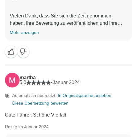
Vielen Dank, dass Sie sich die Zeit genommen
haben, Ihre Bewertung zu veröffentlichen und Ihre
wunderbaren Fotos mit anderen zu teilen. Es ist schön
Mehr anzeigen
zu wissen, dass Sie eine großartige Erfahrung
gemacht haben. Es ist schön zu wissen, dass Sie
alles gesehen haben, was Sie wollten, und dass 10
Tage die perfekte Zeit waren, um alles, was die Inseln
zu bieten haben, kennenzulernen. Es ist wirklich ein
großartiger Ort. Wir hoffen, dass Ihnen eine andere
martha
unserer Reiserouten zusagt und wir Sie bald wieder
5,0
•
Januar 2024
Automatisch übersetzt.
In Originalsprache ansehen
Diese Übersetzung bewerten
Gute Führer. Schöne Vielfalt
Reiste im Januar 2024