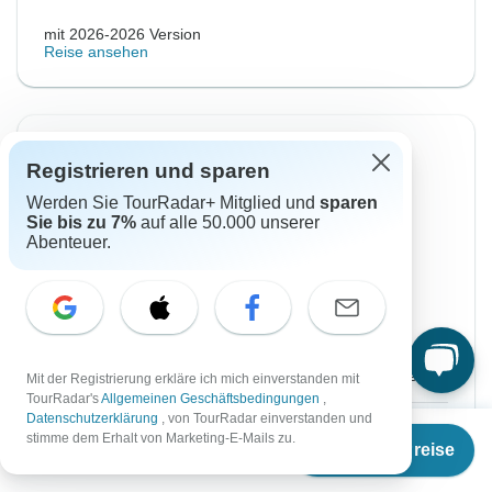
mit 2026-2026 Version
Reise ansehen
-5%
Registrieren und sparen
Von Donnerstag
Bis Samstag
Werden Sie TourRadar+ Mitglied und
sparen
20 Aug, 2026
29 Aug, 2026
Sie bis zu 7%
auf alle 50.000 unserer
Abenteuer.
Englisch
Fast ausgebucht
Abfahrt auf Anfrage
€3.129
€3.284
Ab:
per person
Mit der Registrierung erkläre ich mich einverstanden mit
TourRadar's
Allgemeinen Geschäftsbedingungen
,
Datenschutzerklärung
, von TourRadar einverstanden und
Registrieren
to unlock savings
Ab
stimme dem Erhalt von Marketing-E-Mails zu.
Termine & Preise
€
3.070
per person
Preis basierend auf gemeinsam genutztem
Zimmer