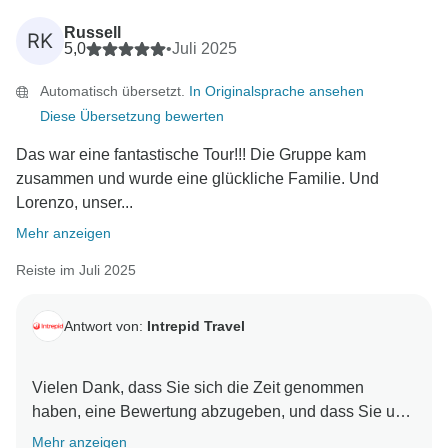
Besonderheit dieser Reisen aus. Wir freuen uns auch
Russell
RK
zu hören, dass die gesamte Crew, vom Bootskapitän
5,0
•
Juli 2025
bis zu den Schnorchelführern, Ihnen geholfen hat, so
Automatisch übersetzt.
In Originalsprache ansehen
viele unglaubliche Tiere zu entdecken und die
Diese Übersetzung bewerten
Momente unter Wasser noch unvergesslicher gemacht
hat.
Das war eine fantastische Tour!!! Die Gruppe kam
zusammen und wurde eine glückliche Familie. Und
Es tut uns leid, dass die Wartezeit am Flughafen San
Lorenzo, unser...
Cristobal länger war als erwartet, und wir danken
Mehr anzeigen
Ihnen für Ihre Geduld mit diesem kleinen Schluckauf.
Ihre Fotos sind absolut umwerfend und fangen die
Reiste im Juli 2025
Magie des Erlebnisses wunderbar ein. Nochmals
vielen Dank, dass Sie mit uns gereist sind und eine
Antwort von:
Intrepid Travel
Vielen Dank, dass Sie sich die Zeit genommen
haben, eine Bewertung abzugeben, und dass Sie uns
weiter empfehlen. Es freut uns sehr zu erfahren, dass
Mehr anzeigen