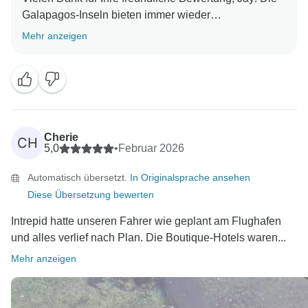
Galapagos-Inseln bieten immer wieder
außergewöhnliche Erlebnisse - wir freuen uns, dass
Mehr anzeigen
Sie das auch so sehen!
Wir freuen uns auch, dass Sie uns Ihre tollen Fotos
zur Verfügung gestellt haben - bleiben Sie gesund
Cherie
CH
5,0
•
Februar 2026
Automatisch übersetzt.
In Originalsprache ansehen
Diese Übersetzung bewerten
Intrepid hatte unseren Fahrer wie geplant am Flughafen
und alles verlief nach Plan. Die Boutique-Hotels waren...
Mehr anzeigen