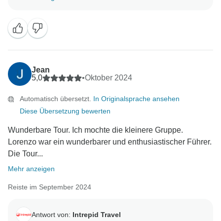
Sie eine fantastische Tour und einen ausgezeichneten
Tourleiter hatten. Wir hoffen, Sie bald wieder auf
einem unserer Abenteuer begrüßen zu dürfen und
wünschen Ihnen tolle Erinnerungen an Ihre Zeit auf
Jean
5,0
•
Oktober 2024
Automatisch übersetzt.
In Originalsprache ansehen
Diese Übersetzung bewerten
Wunderbare Tour. Ich mochte die kleinere Gruppe.
Lorenzo war ein wunderbarer und enthusiastischer Führer.
Die Tour...
Mehr anzeigen
Reiste im September 2024
Antwort von:
Intrepid Travel