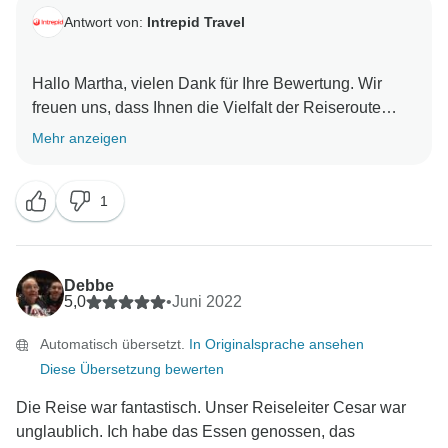
Antwort von:
Intrepid Travel
Hallo Martha, vielen Dank für Ihre Bewertung. Wir
freuen uns, dass Ihnen die Vielfalt der Reiseroute
gefallen hat und Sie mit unserer wunderbaren lokalen
Mehr anzeigen
Crew zufrieden waren. Danke, dass Sie mit uns
1
Debbe
5,0
•
Juni 2022
Automatisch übersetzt.
In Originalsprache ansehen
Diese Übersetzung bewerten
Die Reise war fantastisch. Unser Reiseleiter Cesar war
unglaublich. Ich habe das Essen genossen, das