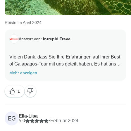
Reiste im April 2024
Antwort von:
Intrepid Travel
Vielen Dank, dass Sie Ihre Erfahrungen auf Ihrer Best
of Galapagos-Tour mit uns geteilt haben. Es hat uns
gefreut zu lesen, dass Ihr Reiseleiter sachkundig und
Mehr anzeigen
einfallsreich war. Wir freuen uns darauf, Sie bald bei
einem weiteren Intrepid-Abenteuer begrüßen zu
1
Ella-Lisa
EG
5,0
•
Februar 2024