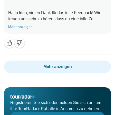
Hallo Irina, vielen Dank für das tolle Feedback! Wir
freuen uns sehr zu hören, dass du eine tolle Zeit
hattest und dass Katty fantastisch war. Wir sind
Mehr anzeigen
ziemlich stolz auf unsere Führer.
Nochmals vielen Dank und hoffen, Sie bald wieder zu
sehen,
Mehr anzeigen
Registrieren Sie sich oder melden Sie sich an, um
Ihre TourRadar+ Rabatte in Anspruch zu nehmen