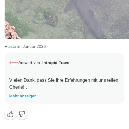
Reiste im Januar 2026
Antwort von:
Intrepid Travel
Vielen Dank, dass Sie Ihre Erfahrungen mit uns teilen,
Cherie!
Mehr anzeigen
Es ist fantastisch zu hören, wie sehr Sie die Boutique-
Hotels und die Reisen mit Martine genossen haben.
Das Wissen, die Sorgfalt und der Enthusiasmus, den
unsere örtlichen Reiseleiter bei jeder Reise an den
Tag legen, machen einen großen Teil der