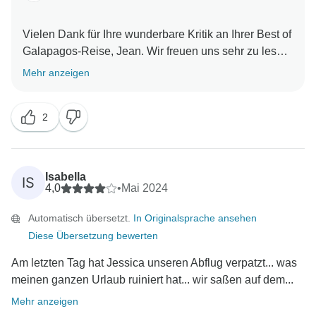
Vielen Dank für Ihre wunderbare Kritik an Ihrer Best of
Galapagos-Reise, Jean. Wir freuen uns sehr zu lesen,
dass Ihr Reiseleiter Lorenzo mehr getan hat, als nur
Mehr anzeigen
dafür zu sorgen, dass die Gruppe ihre Zeit in diesem
einzigartigen Teil der Welt genießen konnte. Wir
2
freuen uns darauf, Sie in nicht allzu ferner Zukunft bei
einem weiteren Intrepid-Abenteuer begrüßen zu
Isabella
IS
4,0
•
Mai 2024
Automatisch übersetzt.
In Originalsprache ansehen
Diese Übersetzung bewerten
Am letzten Tag hat Jessica unseren Abflug verpatzt... was
meinen ganzen Urlaub ruiniert hat... wir saßen auf dem...
Mehr anzeigen