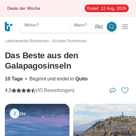
Deals der Woche
Endet:
12 Aug, 2026
Wohin?
Wann?
2
Lateinamerika Rundreisen
Ecuador Rundreisen
〉
Das Beste aus den
Galapagosinseln
10 Tage
•
Beginnt und endet in
Quito
4,5
(45 Bewertungen)
J
Jay