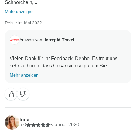
Schnorcheln,...
Mehr anzeigen
Reiste im Mai 2022
Antwort von:
Intrepid Travel
Vielen Dank für Ihr Feedback, Debbe! Es freut uns
sehr zu hören, dass Cesar sich so gut um Sie
gekümmert hat und dass Sie Ihre Reise mit uns
Mehr anzeigen
genossen haben. Wir hoffen, dass wir Sie bei Ihrem
Irina
5,0
•
Januar 2020