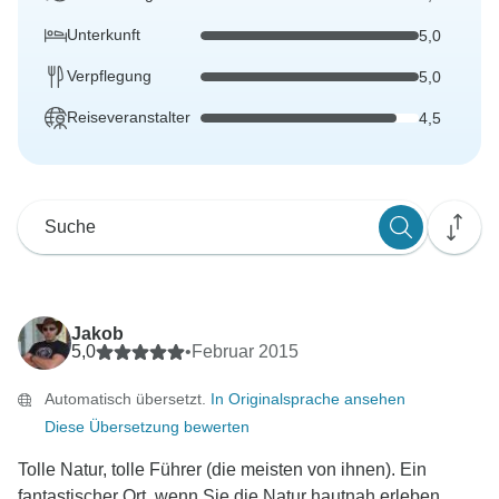
Unterkunft
5,0
Verpflegung
5,0
Reiseveranstalter
4,5
Jakob
5,0
•
Februar 2015
Automatisch übersetzt.
In Originalsprache ansehen
Diese Übersetzung bewerten
Tolle Natur, tolle Führer (die meisten von ihnen). Ein
fantastischer Ort, wenn Sie die Natur hautnah erleben...