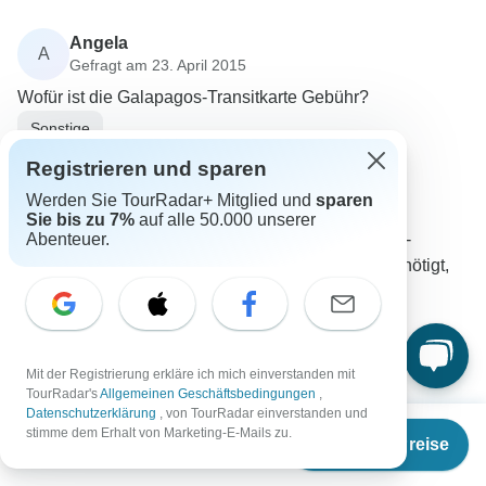
Angela
A
Gefragt am 23. April 2015
Wofür ist die Galapagos-Transitkarte Gebühr?
Sonstige
Intrepid Travel
Registrieren und sparen
Reiseveranstalter
•
Geschrieben am April 2015
Werden Sie TourRadar+ Mitglied und
sparen
Diese Gebühr wird von den lokalen Behörden
Sie bis zu 7%
auf alle 50.000 unserer
Abenteuer.
erhoben und ist notwendig, um die Galapagos-
Transitkarte zu erhalten, die die Regierung benötigt,
um die Besucher im Auge zu behalten und die
Galapagos-Inseln zu schützen.
0
Mit der Registrierung erkläre ich mich einverstanden mit
TourRadar's
Allgemeinen Geschäftsbedingungen
,
Datenschutzerklärung
, von TourRadar einverstanden und
Ab
€6.884
stimme dem Erhalt von Marketing-E-Mails zu.
Termine & Preise
€
6.215
per person
Heidi
H