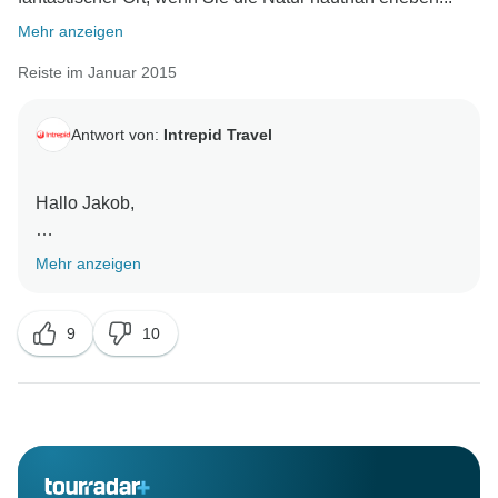
Mehr anzeigen
Reiste im Januar 2015
Antwort von:
Intrepid Travel
Hallo Jakob,
Vielen Dank für Ihr Feedback. Wir freuen uns sehr,
Mehr anzeigen
dass Sie eine tolle Zeit hatten. Liebe die Spitze auch.
9
10
Mit freundlichen Grüßen,