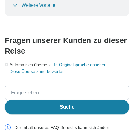
Weitere Vorteile
Um Ihre Zahlung zu schützen und sicherzustellen,
dass Ihre Buchung in Österreich bearbeitet wird,
überweisen Sie niemals Geld oder kommunizieren Sie
nicht außerhalb der TourRadar-Website oder -App.
Fragen unserer Kunden zu dieser
Reise
Automatisch übersetzt.
In Originalsprache ansehen
Diese Übersetzung bewerten
Suche
Der Inhalt unseres FAQ-Bereichs kann sich ändern.