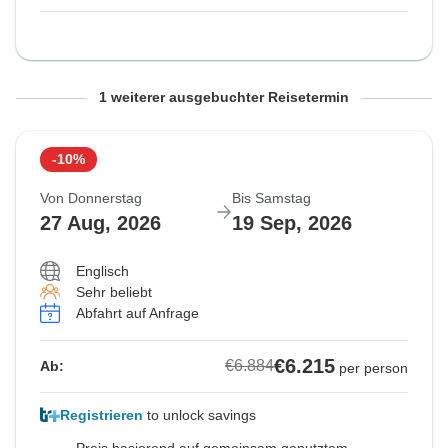
Von Samstag
Bis Montag
1 weiterer ausgebuchter Reisetermin
22 Aug, 2026
14 Sep, 2026
-10%
Abfahrt auf Anfrage
Von Donnerstag
Bis Samstag
€6.948
27 Aug, 2026
19 Sep, 2026
Ab:
per person
Galapagos Nationalparkgebühren (inkl. Transportgebühren)
Englisch
€190
Sehr beliebt
Abfahrt auf Anfrage
€6.215
€6.884
Ab:
per person
Registrieren
to unlock savings
Preis basierend auf gemeinsam genutztem