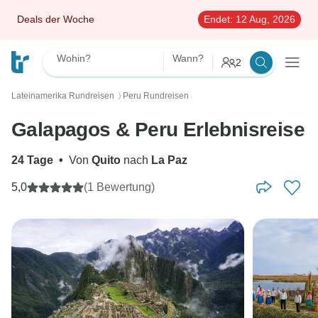
Deals der Woche
Endet:
12 Aug, 2026
Wohin?
Wann?
2
Lateinamerika Rundreisen
Peru Rundreisen
〉
Galapagos & Peru Erlebnisreise
24 Tage
•
Von
Quito
nach
La Paz
5,0
(1 Bewertung)