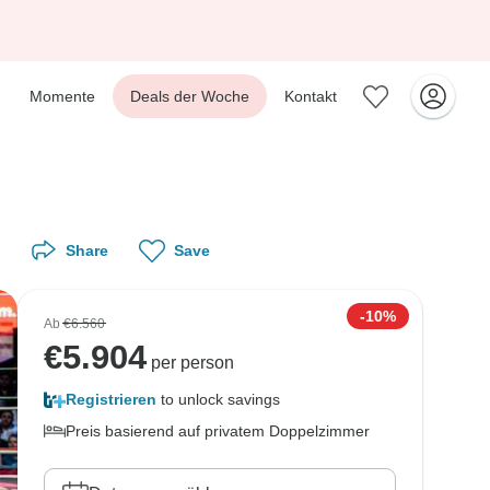
Momente
Deals der Woche
Kontakt
Share
Save
-10%
Ab
€6.560
€
5.904
per person
Registrieren
to unlock savings
Preis basierend auf privatem Doppelzimmer