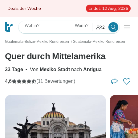
Deals der Woche
Endet:
12 Aug, 2026
Wohin?
Wann?
2
Guatemala-Belize-Mexiko Rundreisen
Guatemala-Mexiko Rundreisen
〉
Quer durch Mittelamerika
33 Tage
•
Von
Mexiko Stadt
nach
Antigua
4,6
(11 Bewertungen)