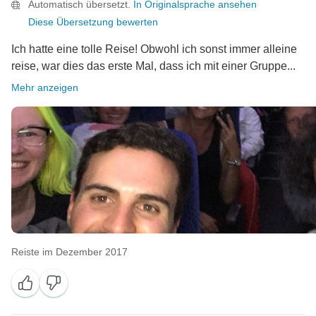
Automatisch übersetzt.
In Originalsprache ansehen
mit auf die Reise und es ist wunderbar zu hören, wie
Diese Übersetzung bewerten
sehr Sie diese Balance aus Einblicken und Freizeit
geschätzt haben.
Ich hatte eine tolle Reise! Obwohl ich sonst immer alleine
reise, war dies das erste Mal, dass ich mit einer Gruppe...
Nochmals vielen Dank, dass Sie mit uns gereist sind
Mehr anzeigen
und die Liebe mit uns geteilt haben. Wir hoffen, dass
Mittelamerika die Lust auf noch mehr Abenteuer
geweckt hat und wir Sie in Zukunft auf einer weiteren
Reiste im Dezember 2017