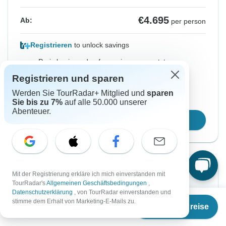
€4.695
Ab:
per person
Registrieren
to unlock savings
Preis basierend auf gemeinsam genutztem
Zimmer
Registrieren und sparen
Werden Sie TourRadar+ Mitglied und
sparen
Platz für 48 Std reservieren
Sie bis zu 7%
auf alle 50.000 unserer
Abenteuer.
Reisetermin wählen
Sofortige Bestätigung
Mit der Registrierung erkläre ich mich einverstanden mit
TourRadar's
Allgemeinen Geschäftsbedingungen
,
Datenschutzerklärung
, von TourRadar einverstanden und
Von Mittwoch
Bis Sonntag
Ab
€4.695
stimme dem Erhalt von Marketing-E-Mails zu.
14 Okt, 2026
15 Nov, 2026
Termine & Preise
€
3.991
per person