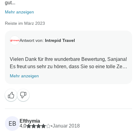
gut...
Mehr anzeigen
Reiste im März 2023
Antwort von:
Intrepid Travel
Vielen Dank für Ihre wunderbare Bewertung, Sanjana!
Es freut uns sehr zu hören, dass Sie so eine tolle Zeit
bei der Erkundung Zentralamerikas hatten. Es klingt,
Mehr anzeigen
als hätten Sie wirklich das Beste aus Ihrer Reise
gemacht, mit einer perfekten Mischung aus
Entdeckungen, Auszeiten und den unvergesslichen
Momenten, die das Reisen so besonders machen.
Es ist fantastisch zu wissen, dass Erhard und Aquilino
Efthymia
EB
einen so guten Eindruck hinterlassen haben. Sie
4,0
•
Januar 2018
bringen beide ihr eigenes Flair und ihr lokales Wissen