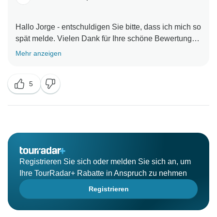
Hallo Jorge - entschuldigen Sie bitte, dass ich mich so
spät melde. Vielen Dank für Ihre schöne Bewertung
und Ihre Bilder. Wir freuen uns sehr, dass Sie eine so
Mehr anzeigen
tolle Zeit hatten und mehr über dieses erstaunliche
Land und seine Bräuche und sein Erbe erfahren
5
Registrieren Sie sich oder melden Sie sich an, um
Ihre TourRadar+ Rabatte in Anspruch zu nehmen
Registrieren