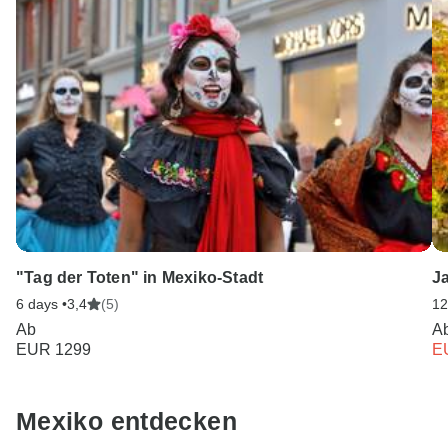
"Tag der Toten" in Mexiko-Stadt
J
6 days •
3,4
(5)
12
Ab
A
EUR 1299
E
Mexiko entdecken