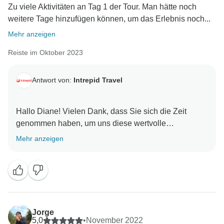
Zu viele Aktivitäten an Tag 1 der Tour. Man hätte noch
weitere Tage hinzufügen können, um das Erlebnis noch...
Mehr anzeigen
Reiste im Oktober 2023
Antwort von:
Intrepid Travel
Hallo Diane! Vielen Dank, dass Sie sich die Zeit
genommen haben, um uns diese wertvolle
Perspektive zu geben. Wir freuen uns sehr, dass Sie
Mehr anzeigen
Ihre Zeit mit Adrianna genossen haben. Ihr Feedback
zum Timing von Tag 1 ist gut zu wissen, und ich werde
es an das richtige Team weiterleiten! Auf das nächste
Jorge
5,0
•
November 2022