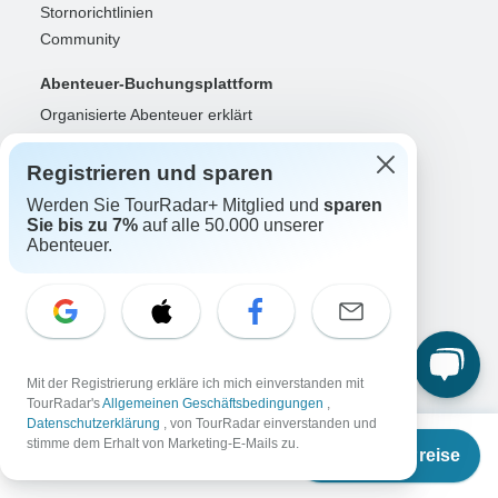
Stornorichtlinien
Community
Abenteuer-Buchungsplattform
Organisierte Abenteuer erklärt
Vernetzte Geschäftslösungen
Registrieren und sparen
Reiseveranstalter
Werden Sie TourRadar+ Mitglied und
sparen
Erfolgreiches Business aufbauen
Sie bis zu 7%
auf alle 50.000 unserer
Zahlungslösungen
Abenteuer.
Sichtbarkeit erhöhen
Maximieren Sie Direktbuchungen
Login für Veranstalter
Reiseleitung
Mit der Registrierung erkläre ich mich einverstanden mit
Reiseführer des Jahres
TourRadar's
Allgemeinen Geschäftsbedingungen
,
Datenschutzerklärung
, von TourRadar einverstanden und
Als Reiseführer registrieren
Ab
stimme dem Erhalt von Marketing-E-Mails zu.
Login für Reiseleiter
Termine & Preise
€
1.540
per person
Partner