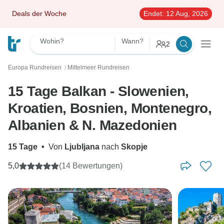
Deals der Woche
Endet:
12 Aug, 2026
Wohin?
Wann?
2
Europa Rundreisen
Mittelmeer Rundreisen
〉
15 Tage Balkan - Slowenien,
Kroatien, Bosnien, Montenegro,
Albanien & N. Mazedonien
15 Tage
•
Von
Ljubljana
nach
Skopje
5,0
(14 Bewertungen)