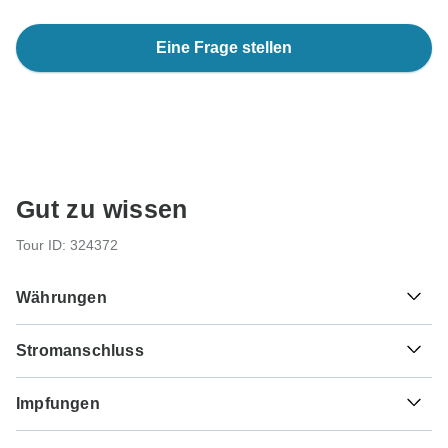
Eine Frage stellen
Gut zu wissen
Tour ID: 324372
Währungen
Stromanschluss
L
Lek
Albanien
Als Reisender aus Schweiz benötigen Sie einen Adapter
Impfungen
für die Typen C, E, F.
Diese sind Indikationen für Deutschland, Österreich und