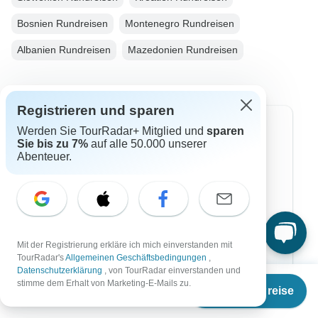
Bosnien Rundreisen
Montenegro Rundreisen
Albanien Rundreisen
Mazedonien Rundreisen
Registrieren und sparen
Top Reiseziele
Werden Sie TourRadar+ Mitglied und
sparen
Sie bis zu 7%
auf alle 50.000 unserer
Abenteuer.
Afrika
Asien
Australien
Europa
Mit der Registrierung erkläre ich mich einverstanden mit
TourRadar's
Allgemeinen Geschäftsbedingungen
,
Südamerika
Datenschutzerklärung
, von TourRadar einverstanden und
Ab
stimme dem Erhalt von Marketing-E-Mails zu.
Termine & Preise
€
4.990
Ägypten
per person