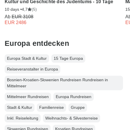
Kultur und Geschichte des Judentums - 10 Tage
M
10 days •
4,7
(5)
15
Ab
EUR 3108
A
EUR 2486
E
Europa entdecken
Europa Stadt & Kultur
15 Tage Europa
Reiseveranstalter in Europa
Bosnien-Kroatien-Slowenien Rundreisen Rundreisen in
Mittelmeer
Mittelmeer Rundreisen
Europa Rundreisen
Stadt & Kultur
Familienreise
Gruppe
Inkl. Reiseleitung
Weihnachts- & Silvesterreise
Slowenien Rundreisen
Kroatien Rundreisen