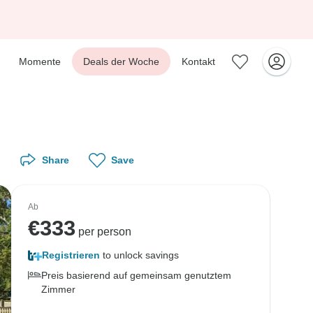
Momente
Deals der Woche
Kontakt
Share
Save
Ab
€
333
per person
Registrieren
to unlock savings
Preis basierend auf gemeinsam genutztem
Zimmer