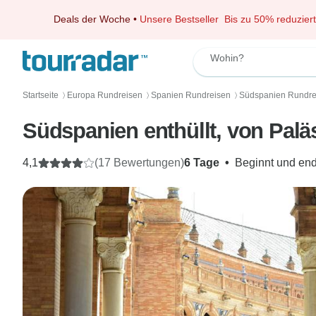
Deals der Woche
•
Unsere Bestseller
Bis zu 50% reduziert
Wohin?
Startseite
Europa Rundreisen
Spanien Rundreisen
Südspanien Rundre
〉
〉
〉
Südspanien enthüllt, von Palä
4,1
(17 Bewertungen)
6 Tage
•
Beginnt und end