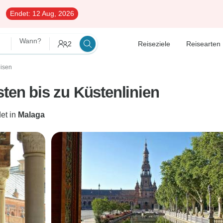
Endet:
12 Aug, 2026
Wann?
2
Reiseziele
Reisearten
isen
sten bis zu Küstenlinien
et in
Malaga