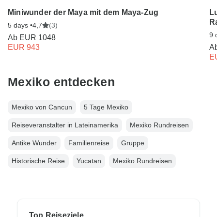
Miniwunder der Maya mit dem Maya-Zug
L
R
5 days •
4,7
(3)
9 
Ab
EUR 1048
EUR 943
A
E
Mexiko entdecken
Mexiko von Cancun
5 Tage Mexiko
Reiseveranstalter in Lateinamerika
Mexiko Rundreisen
Antike Wunder
Familienreise
Gruppe
Historische Reise
Yucatan
Mexiko Rundreisen
Top Reiseziele