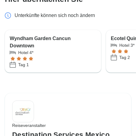
Unterkünfte können sich noch ändern
Wyndham Garden Cancun
Ecotel Qui
Hotel 3*
Downtown
Hotel 4*
Tag 2
Tag 1
Reiseveranstalter
Destination Services Mexico