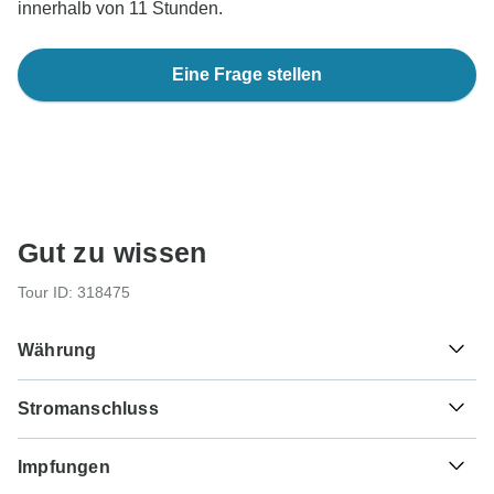
innerhalb von 11 Stunden.
Eine Frage stellen
Gut zu wissen
Tour ID: 318475
Währung
Stromanschluss
$
Mexikanischer Peso
Mexiko
Als Reisender aus Deutschland, Österreich, Schweiz
Impfungen
benötigen Sie einen Adapter für die Typen A, B.