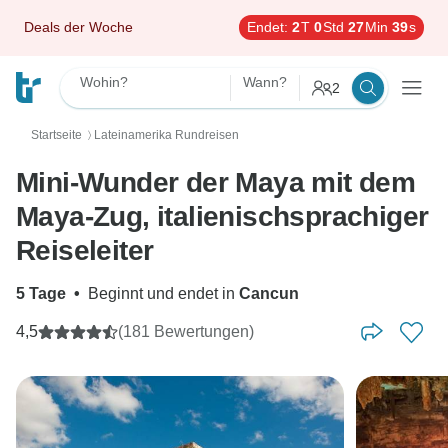
Deals der Woche
Endet:
2
T
0
Std
27
Min
38
s
Wohin?
Wann?
2
Startseite
Lateinamerika Rundreisen
〉
Mini-Wunder der Maya mit dem
Maya-Zug, italienischsprachiger
Reiseleiter
5 Tage
•
Beginnt und endet in
Cancun
4,5
(181 Bewertungen)