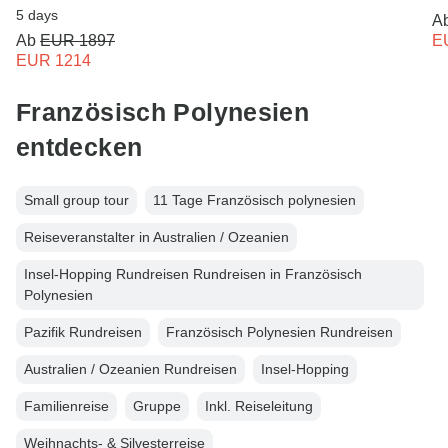
5 days
A
Ab
EUR 1897
E
EUR 1214
Französisch Polynesien
entdecken
Small group tour
11 Tage Französisch polynesien
Reiseveranstalter in Australien / Ozeanien
Insel-Hopping Rundreisen Rundreisen in Französisch
Polynesien
Pazifik Rundreisen
Französisch Polynesien Rundreisen
Australien / Ozeanien Rundreisen
Insel-Hopping
Familienreise
Gruppe
Inkl. Reiseleitung
Weihnachts- & Silvesterreise