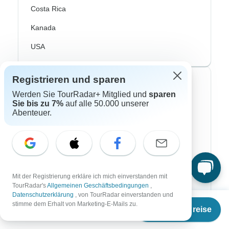
Costa Rica
Kanada
USA
Registrieren und sparen
Top Reiseveranstalter
Werden Sie TourRadar+ Mitglied und
sparen
Sie bis zu 7%
auf alle 50.000 unserer
ASI Reisen
Abenteuer.
Bavaria Fernreisen
Chamäleon
DERTour
Mit der Registrierung erkläre ich mich einverstanden mit
DIAMIR Erlebnisreisen
TourRadar's
Allgemeinen Geschäftsbedingungen
,
Datenschutzerklärung
, von TourRadar einverstanden und
Ab
Journaway
stimme dem Erhalt von Marketing-E-Mails zu.
Termine & Preise
€
10.243
per person
Lüftner Cruises