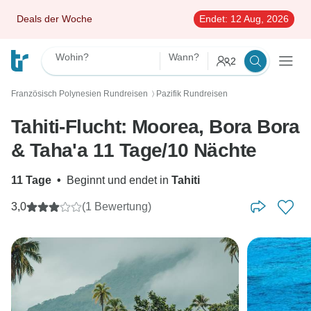
Deals der Woche
Endet:
12 Aug, 2026
Wohin?
Wann?
2
Französisch Polynesien Rundreisen
Pazifik Rundreisen
〉
Tahiti-Flucht: Moorea, Bora Bora
& Taha'a 11 Tage/10 Nächte
11 Tage
•
Beginnt und endet in
Tahiti
3,0
(1 Bewertung)