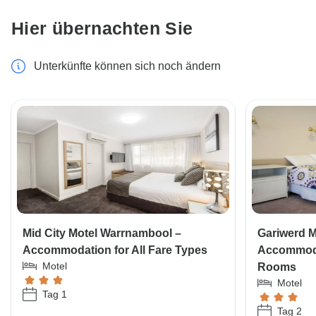
Hier übernachten Sie
Unterkünfte können sich noch ändern
Mid City Motel Warrnambool –
Gariwerd M
Accommodation for All Fare Types
Accommodat
Motel
Rooms
Motel
Tag 1
Tag 2