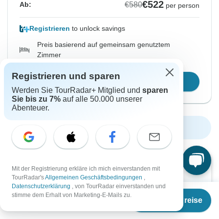
€522
€580
Ab:
per person
Registrieren
to unlock savings
Preis basierend auf gemeinsam genutztem
Zimmer
Registrieren und sparen
Reisetermin wählen
Werden Sie TourRadar+ Mitglied und
sparen
Sie bis zu 7%
auf alle 50.000 unserer
Abenteuer.
Weitere Termine anzeigen
Lieber später in Ruhe lesen?
Mit der Registrierung erkläre ich mich einverstanden mit
TourRadar's
Allgemeinen Geschäftsbedingungen
,
Laden Sie das Prospekt als PDF herunter und
Datenschutzerklärung
, von TourRadar einverstanden und
starten Sie mit der Reiseplanung.
Ab
€580
stimme dem Erhalt von Marketing-E-Mails zu.
Termine & Preise
€
522
per person
Broschüre herunterladen