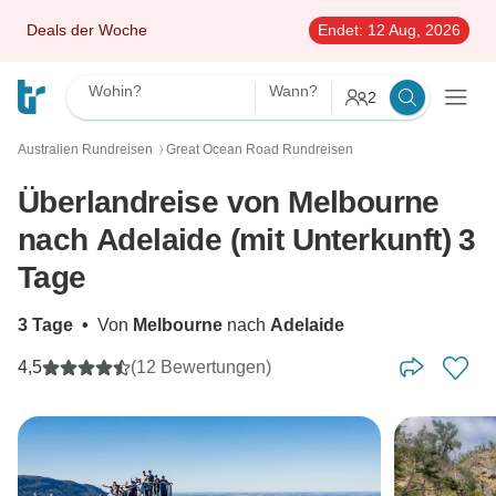
Deals der Woche
Endet:
12 Aug, 2026
Wohin?
Wann?
2
Australien Rundreisen
Great Ocean Road Rundreisen
〉
Überlandreise von Melbourne
nach Adelaide (mit Unterkunft) 3
Tage
3 Tage
•
Von
Melbourne
nach
Adelaide
4,5
(12 Bewertungen)