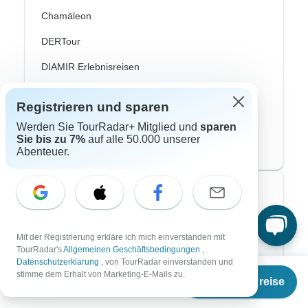
Chamäleon
DERTour
DIAMIR Erlebnisreisen
Journaway
Registrieren und sparen
Lüftner Cruises
Werden Sie TourRadar+ Mitglied und
sparen
Sie bis zu 7%
auf alle 50.000 unserer
SKR Reisen
Abenteuer.
Top Reisearten
Abenteuerreisen
Mit der Registrierung erkläre ich mich einverstanden mit
TourRadar's
Allgemeinen Geschäftsbedingungen
,
Afrika Safari
Datenschutzerklärung
, von TourRadar einverstanden und
Ab
stimme dem Erhalt von Marketing-E-Mails zu.
Fahrradreisen
Termine & Preise
€
1.365
per person
Flusskreuzfahrten