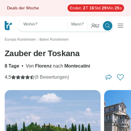
Deals der Woche
Endet:
2
T
16
Std
29
Min
23
s
Wohin?
Wann?
2
Europa Rundreisen
Italien Rundreisen
〉
Zauber der Toskana
8 Tage
•
Von
Florenz
nach
Montecatini
4,5
(8 Bewertungen)