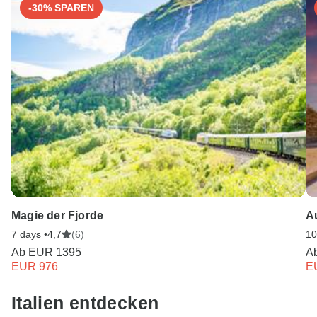
-30% SPAREN
Magie der Fjorde
A
7 days •
4,7
(6)
10
Ab
EUR 1395
A
EUR 976
E
Italien entdecken