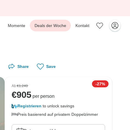
Momente
Deals der Woche
Kontakt
Share
Save
-27%
Ab
€1.240
€
905
per person
Registrieren
to unlock savings
Preis basierend auf privatem Doppelzimmer