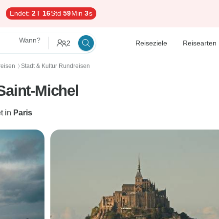
Endet:
2
T
16
Std
59
Min
2
s
Wann?
2
Reiseziele
Reisearten
eisen
Stadt & Kultur Rundreisen
〉
Saint-Michel
t in
Paris