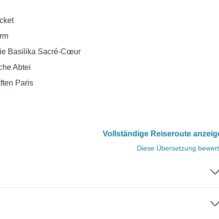
cket
urm
ie Basilika Sacré-Cœur
che Abtei
ften Paris
Vollständige Reiseroute anzei
Diese Übersetzung bewer